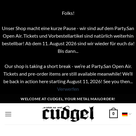
Folks!
Unser Shop macht eine kurze Pause - wir sind auf dem Party.San
Open Air. Tickets und Vorbestellartikel sind natürlich weiterhin
bestellbar! Ab dem 11. August 2026 sind wir wieder für euch da!
Bis dann...
Our shop is taking a short break - we’re at Party.San Open Air.
Tickets and pre-order items are still available meanwhile! We’ll
be back in action here starting August 11, 2026! See you then...
Verwerfen
Zum
WELCOME AT CUDGEL, YOUR METAL MAILORDER!
Inhalt
springen
0