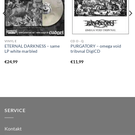
VINYL E
CD O - Q
ETERNAL DARKNESS – same
PURGATORY – omega void
LP white marbled
tribvnal DigiCD
€
24,99
€
11,99
SERVICE
Kontakt