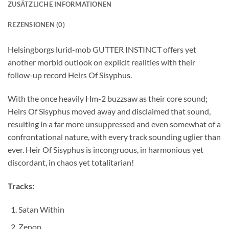
ZUSÄTZLICHE INFORMATIONEN
REZENSIONEN (0)
Helsingborgs lurid-mob GUTTER INSTINCT offers yet
another morbid outlook on explicit realities with their
follow-up record Heirs Of Sisyphus.
With the once heavily Hm-2 buzzsaw as their core sound;
Heirs Of Sisyphus moved away and disclaimed that sound,
resulting in a far more unsuppressed and even somewhat of a
confrontational nature, with every track sounding uglier than
ever. Heir Of Sisyphus is incongruous, in harmonious yet
discordant, in chaos yet totalitarian!
Tracks:
Satan Within
Zenon