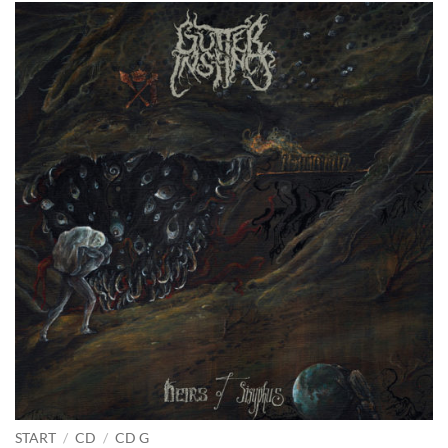
START
/
CD
/
CD G