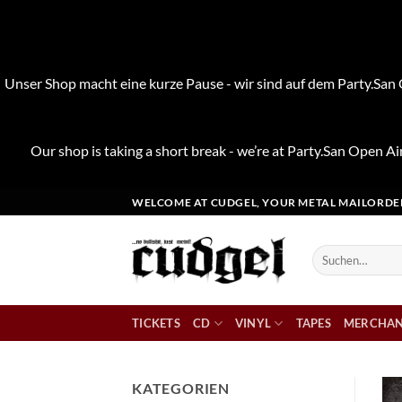
Unser Shop macht eine kurze Pause - wir sind auf dem Party.San O
Our shop is taking a short break - we’re at Party.San Open Air
Zum
WELCOME AT CUDGEL, YOUR METAL MAILORDE
Inhalt
springen
Suchen
nach:
TICKETS
CD
VINYL
TAPES
MERCHAN
KATEGORIEN