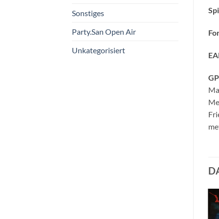
Spi
Sonstiges
Party.San Open Air
Fo
Unkategorisiert
EA
GP
Ma
Me
Fri
met
D