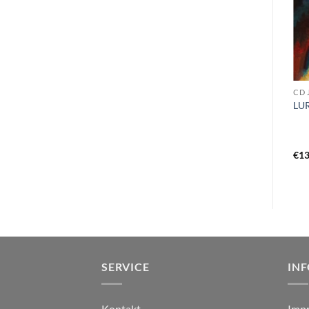
CD M
CD J
CD J - L
MORTA SKULD – prolong
JUST BEFORE DAWN –
LUR
the agony DigiMCD
tides of blood CD
€
11,49
€
13
€
12,99
SERVICE
IN
Kontakt
Imp