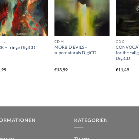
 - L
CD M
CD C
MORBID EVILS –
CONVOCATI
K – fringe DigiCD
supernaturals DigiCD
for the cali
DigiCD
,99
€
13,99
€
11,49
FORMATIONEN
KATEGORIEN
ressum
Tickets