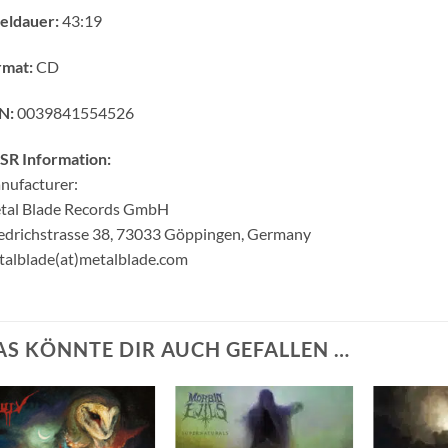
eldauer:
43:19
rmat:
CD
N:
0039841554526
SR Information:
nufacturer:
tal Blade Records GmbH
edrichstrasse 38, 73033 Göppingen, Germany
alblade(at)metalblade.com
AS KÖNNTE DIR AUCH GEFALLEN …