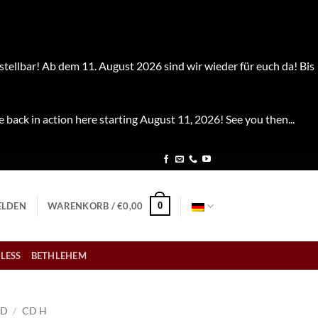
stellbar! Ab dem 11. August 2026 sind wir wieder für euch da! Bis
e back in action here starting August 11, 2026! See you then...
0
LDEN
WARENKORB /
€
0,00
LESS
BETHLEHEM
CD
/
CD H