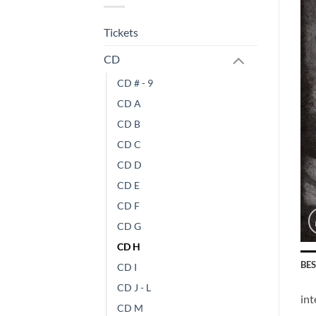
Tickets
CD
CD # - 9
CD A
CD B
CD C
CD D
CD E
CD F
CD G
CD H
BE
CD I
CD J - L
int
CD M