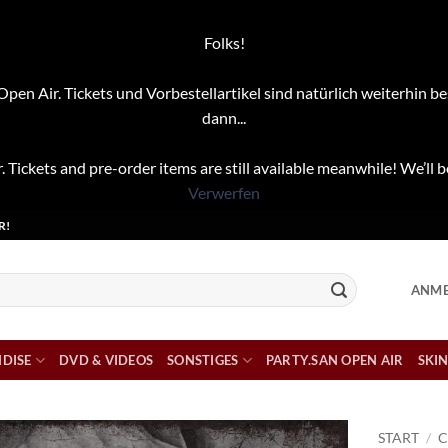
Folks!
pen Air. Tickets und Vorbestellartikel sind natürlich weiterhin be
dann...
. Tickets and pre-order items are still available meanwhile! We’ll b
Verwerfen
R!
ANME
DISE
DVD & VIDEOS
SONSTIGES
PARTY.SAN OPEN AIR
SKIN
START
/