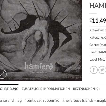
HAMF
11,4
€
Artikelnum
Kategorie:
Genre: Dea
Band: HAM
Label: Meta
SCHREIBUNG
ZUSÄTZLICHE INFORMATIONEN
REZENSIONEN (0)
ense and magnificent death doom from the faroese islands – magi