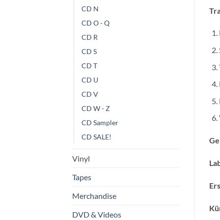
CD N
Tra
CD O - Q
CD R
CD S
CD T
CD U
CD V
CD W - Z
CD Sampler
CD SALE!
Ge
Vinyl
Lab
Tapes
Ers
Merchandise
Kün
DVD & Videos