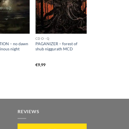
CD O - Q
ON – no dawn
PAGANIZER – forest of
ginous night
shub niggurath MCD
€
9,99
REVIEWS