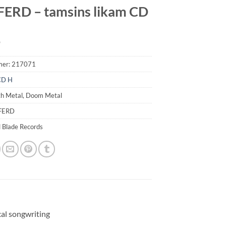
ERD – tamsins likam CD
9
mer:
217071
CD H
th Metal, Doom Metal
FERD
l Blade Records
cal songwriting