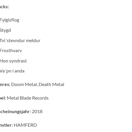
cks:
Fylgisflog
Stygd
Tvi´stevndur meldur
Frosthvarv
Hon syndrast
Va´pn í anda
nres:
Doom Metal, Death Metal
el:
Metal Blade Records
cheinungsjahr:
2018
stler:
HAMFERD