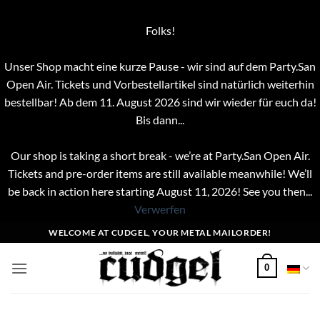
Folks!
Unser Shop macht eine kurze Pause - wir sind auf dem Party.San
Open Air. Tickets und Vorbestellartikel sind natürlich weiterhin
bestellbar! Ab dem 11. August 2026 sind wir wieder für euch da!
Bis dann...
Our shop is taking a short break - we’re at Party.San Open Air.
Tickets and pre-order items are still available meanwhile! We’ll
be back in action here starting August 11, 2026! See you then...
Verwerfen
Zum
WELCOME AT CUDGEL, YOUR METAL MAILORDER!
Inhalt
springen
0