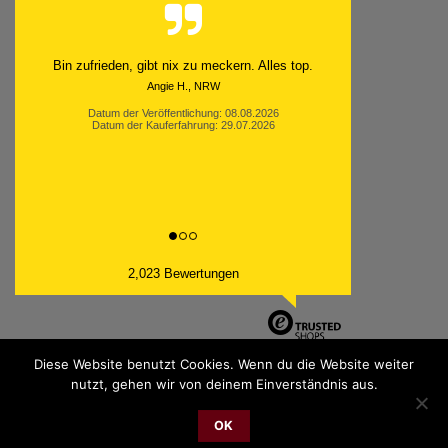
Bin zufrieden, gibt nix zu meckern. Alles top.
Angie H., NRW
Datum der Veröffentlichung: 08.08.2026
Datum der Kauferfahrung: 29.07.2026
2,023 Bewertungen
Diese Website benutzt Cookies. Wenn du die Website weiter
nutzt, gehen wir von deinem Einverständnis aus.
PayPal
Bank
Cash
Sepa
MasterCard
Visa
Sofor
Transfer
On
OK
2026 © cudgel Vertrieb - a division of Party.San GmbH