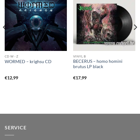
CD W - Z
VINYL B
BECERUS – homo homini
WORMED – krighsu CD
brutus LP black
€
12,99
€
17,99
SERVICE