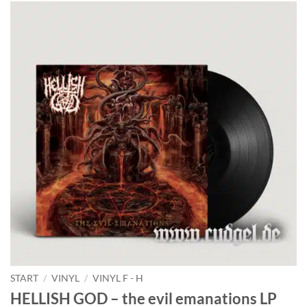
START
/
VINYL
/
VINYL F - H
HELLISH GOD – the evil emanations LP