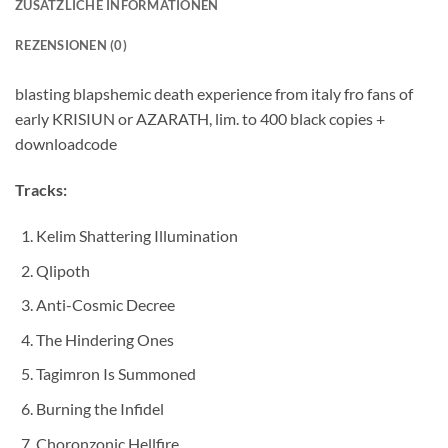
ZUSÄTZLICHE INFORMATIONEN
REZENSIONEN (0)
blasting blapshemic death experience from italy fro fans of
early KRISIUN or AZARATH, lim. to 400 black copies +
downloadcode
Tracks:
Kelim Shattering Illumination
Qlipoth
Anti-Cosmic Decree
The Hindering Ones
Tagimron Is Summoned
Burning the Infidel
Choronzonic Hellfire