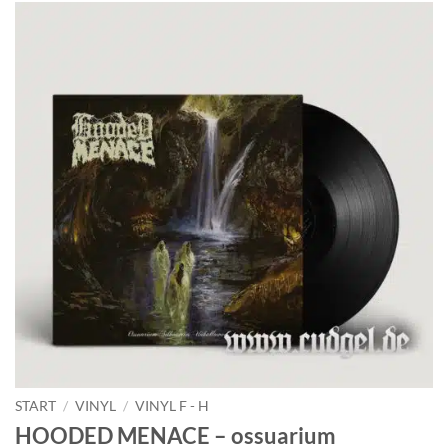
START
/
VINYL
/
VINYL F - H
HOODED MENACE – ossuarium