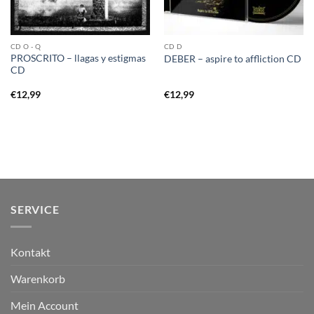
CD O - Q
CD D
PROSCRITO – llagas y estigmas
DEBER – aspire to affliction CD
CD
€
12,99
€
12,99
SERVICE
Kontakt
Warenkorb
Mein Account