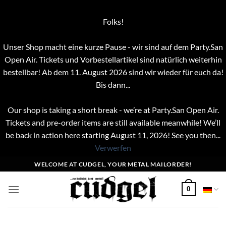
Folks!
Unser Shop macht eine kurze Pause - wir sind auf dem Party.San
Open Air. Tickets und Vorbestellartikel sind natürlich weiterhin
bestellbar! Ab dem 11. August 2026 sind wir wieder für euch da!
Bis dann...
Our shop is taking a short break - we’re at Party.San Open Air.
Tickets and pre-order items are still available meanwhile! We’ll
be back in action here starting August 11, 2026! See you then...
Verwerfen
Zum
WELCOME AT CUDGEL, YOUR METAL MAILORDER!
Inhalt
springen
0