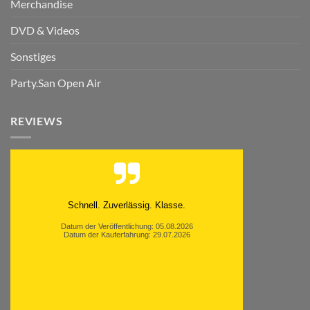
Merchandise
DVD & Videos
Sonstiges
Party.San Open Air
REVIEWS
Moinsen, hat alles super geklappt. Danke ans
Team und weiter so.
Datum der Veröffentlichung: 05.08.2026
Datum der Kauferfahrung: 26.07.2026