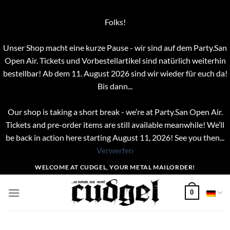
Folks!
Unser Shop macht eine kurze Pause - wir sind auf dem Party.San
Open Air. Tickets und Vorbestellartikel sind natürlich weiterhin
bestellbar! Ab dem 11. August 2026 sind wir wieder für euch da!
Bis dann...
Our shop is taking a short break - we’re at Party.San Open Air.
Tickets and pre-order items are still available meanwhile! We’ll
be back in action here starting August 11, 2026! See you then...
Verwerfen
Zum
WELCOME AT CUDGEL, YOUR METAL MAILORDER!
Inhalt
springen
0