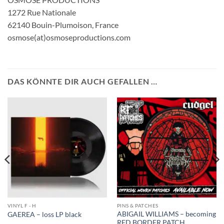
1272 Rue Nationale
62140 Bouin-Plumoison, France
osmose(at)osmoseproductions.com
DAS KÖNNTE DIR AUCH GEFALLEN …
VINYL F - H
PINS & PATCHES
ABIGAIL WILLIAMS – becoming
GAEREA – loss LP black
RED BORDER PATCH