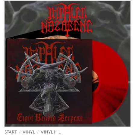
START
/
VINYL
/
VINYL I - L