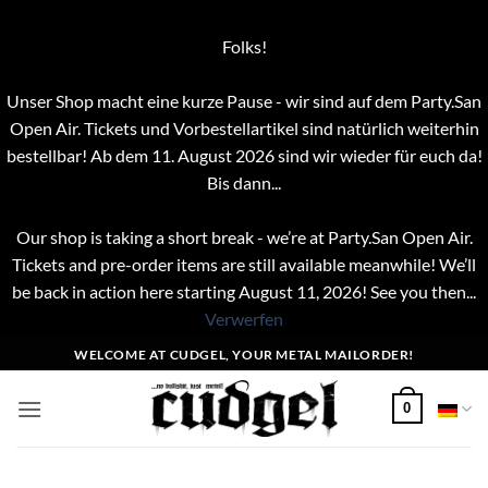
Folks!
Unser Shop macht eine kurze Pause - wir sind auf dem Party.San
Open Air. Tickets und Vorbestellartikel sind natürlich weiterhin
bestellbar! Ab dem 11. August 2026 sind wir wieder für euch da!
Bis dann...
Our shop is taking a short break - we’re at Party.San Open Air.
Tickets and pre-order items are still available meanwhile! We’ll
be back in action here starting August 11, 2026! See you then...
Verwerfen
Zum
WELCOME AT CUDGEL, YOUR METAL MAILORDER!
Inhalt
springen
0