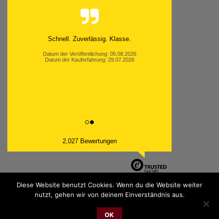
Schnell. Zuverlässig. Klasse.
Datum der Veröffentlichung: 05.08.2026
Datum der Kauferfahrung: 29.07.2026
2,027 Bewertungen
Diese Website benutzt Cookies. Wenn du die Website weiter
nutzt, gehen wir von deinem Einverständnis aus.
PayPal
Bank
Cash
Sepa
MasterCard
Visa
Sofor
OK
Transfer
On