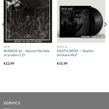
CD B
VINYL D
BUNKER 66 – beyond the help
DEATH WOLF – liksjöns
of prayers CD
drickare MLP
€
12,99
€
15,99
SERVICE