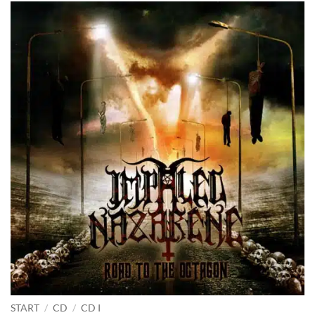
START
/
CD
/
CD I