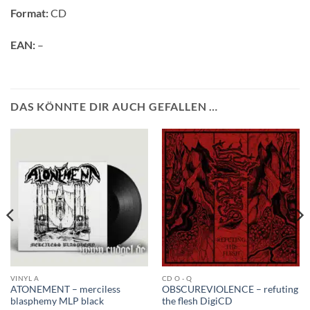
Format:
CD
EAN:
–
DAS KÖNNTE DIR AUCH GEFALLEN …
VINYL A
CD O - Q
ATONEMENT – merciless
OBSCUREVIOLENCE – refuting
blasphemy MLP black
the flesh DigiCD