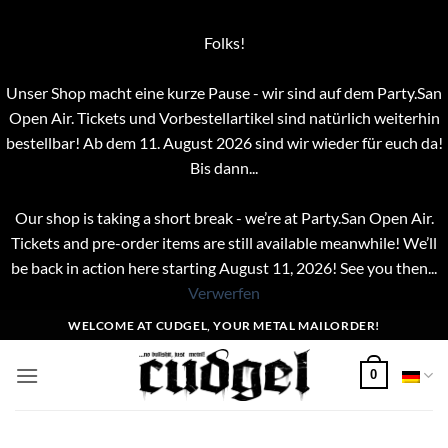
Folks!
Unser Shop macht eine kurze Pause - wir sind auf dem Party.San
Open Air. Tickets und Vorbestellartikel sind natürlich weiterhin
bestellbar! Ab dem 11. August 2026 sind wir wieder für euch da!
Bis dann...
Our shop is taking a short break - we’re at Party.San Open Air.
Tickets and pre-order items are still available meanwhile! We’ll
be back in action here starting August 11, 2026! See you then...
Verwerfen
Zum
WELCOME AT CUDGEL, YOUR METAL MAILORDER!
Inhalt
springen
0