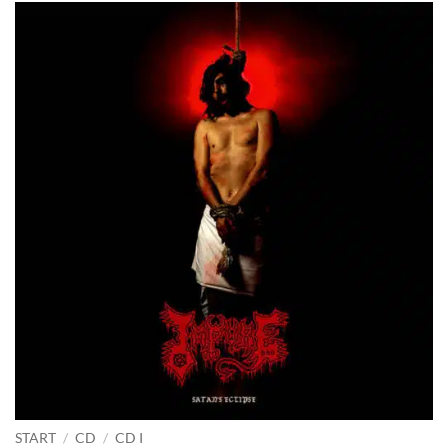
START
/
CD
/
CD I