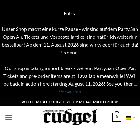
Folks!
Unser Shop macht eine kurze Pause - wir sind auf dem Party.San
Open Air. Tickets und Vorbestellartikel sind natürlich weiterhin
bestellbar! Ab dem 11. August 2026 sind wir wieder für euch da!
Bis dann...
Our shop is taking a short break - we’re at Party.San Open Air.
Tickets and pre-order items are still available meanwhile! We’ll
be back in action here starting August 11, 2026! See you then...
Verwerfen
Zum
WELCOME AT CUDGEL, YOUR METAL MAILORDER!
Inhalt
springen
0