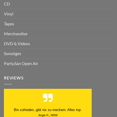
CD
Vinyl
Tapes
Merchandise
DVD & Videos
Sonstiges
Party.San Open Air
REVIEWS
Bin zufrieden, gibt nix zu meckern. Alles top.
Angie H., NRW