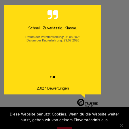
Schnell. Zuverlässig. Klasse.
Datum der Veröffentlichung: 05.08.2026
Datum der Kauferfahrung: 29.07.2026
2,027 Bewertungen
Diese Website benutzt Cookies. Wenn du die Website weiter
nutzt, gehen wir von deinem Einverständnis aus.
PayPal
Bank
Cash
Sepa
MasterCard
Visa
Sofor