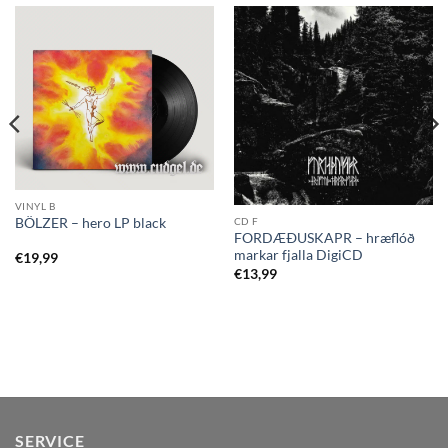
VINYL B
BÖLZER – hero LP black
CD F
FORDÆÐUSKAPR – hræflóð
markar fjalla DigiCD
€
19,99
€
13,99
SERVICE