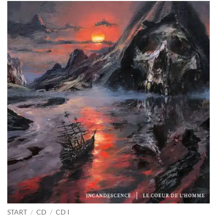
START
/
CD
/
CD I