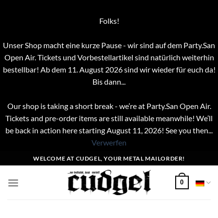
Folks!
Unser Shop macht eine kurze Pause - wir sind auf dem Party.San
Open Air. Tickets und Vorbestellartikel sind natürlich weiterhin
bestellbar! Ab dem 11. August 2026 sind wir wieder für euch da!
Bis dann...
Our shop is taking a short break - we’re at Party.San Open Air.
Tickets and pre-order items are still available meanwhile! We’ll
be back in action here starting August 11, 2026! See you then...
Verwerfen
Zum
WELCOME AT CUDGEL, YOUR METAL MAILORDER!
Inhalt
springen
0