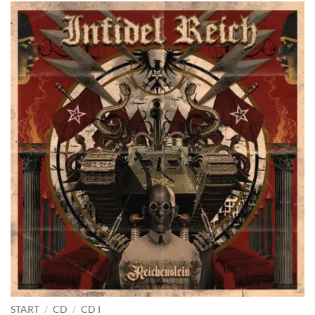
START
/
CD
/
CD I