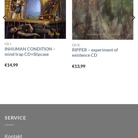
CD I
CD R
INHUMAN CONDITION –
RIPPER – experiment of
mind trap CD+Slipcase
existence CD
€
14,99
€
13,99
SERVICE
Kontakt