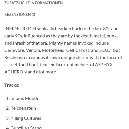
ZUSÄTZLICHE INFORMATIONEN
REZENSIONEN (0)
INFIDEL REICH sonically hearken back to the late 80s and
early 90s, influenced as they are by the death metal, punk,
and thrash of that era. Mighty names invoked include
Carnivore, Venom, Motörhead, Celtic Frost, and S.O.D., but
Reichenstein exudes its own unique charm  with the force of
a steel-toed boot, feat. ex-&current mebers of ASPHYX,
ACHERON and a lot more
Tracks:
Impius Mundi
Reichenstein
Killing Cultures
Gunzilla’s Stand