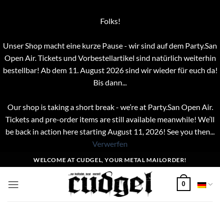
Folks!
Unser Shop macht eine kurze Pause - wir sind auf dem Party.San
Open Air. Tickets und Vorbestellartikel sind natürlich weiterhin
bestellbar! Ab dem 11. August 2026 sind wir wieder für euch da!
Bis dann...
Our shop is taking a short break - we’re at Party.San Open Air.
Tickets and pre-order items are still available meanwhile! We’ll
be back in action here starting August 11, 2026! See you then...
Verwerfen
Zum
WELCOME AT CUDGEL, YOUR METAL MAILORDER!
Inhalt
springen
0