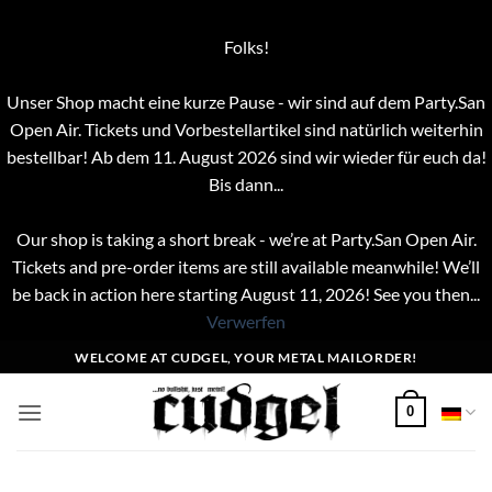
Folks!
Unser Shop macht eine kurze Pause - wir sind auf dem Party.San
Open Air. Tickets und Vorbestellartikel sind natürlich weiterhin
bestellbar! Ab dem 11. August 2026 sind wir wieder für euch da!
Bis dann...
Our shop is taking a short break - we’re at Party.San Open Air.
Tickets and pre-order items are still available meanwhile! We’ll
be back in action here starting August 11, 2026! See you then...
Verwerfen
Zum
WELCOME AT CUDGEL, YOUR METAL MAILORDER!
Inhalt
springen
0