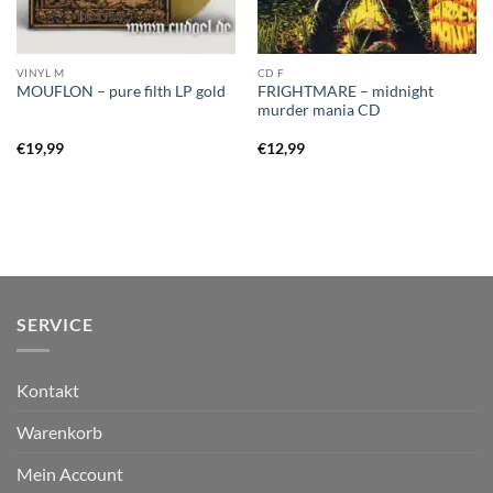
VINYL M
CD F
FRIGHTMARE – midnight
MOUFLON – pure filth LP gold
murder mania CD
€
19,99
€
12,99
SERVICE
Kontakt
Warenkorb
Mein Account