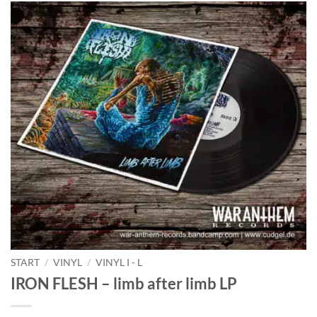
START
/
VINYL
/
VINYL I - L
IRON FLESH – limb after limb LP