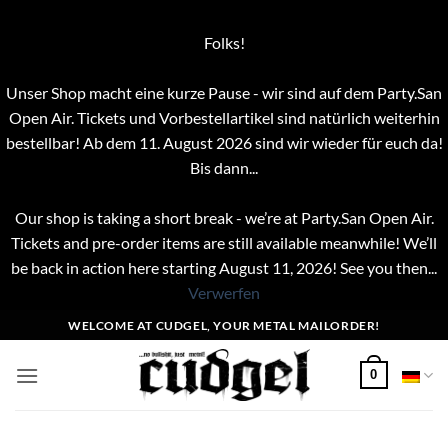
Folks!
Unser Shop macht eine kurze Pause - wir sind auf dem Party.San
Open Air. Tickets und Vorbestellartikel sind natürlich weiterhin
bestellbar! Ab dem 11. August 2026 sind wir wieder für euch da!
Bis dann...
Our shop is taking a short break - we’re at Party.San Open Air.
Tickets and pre-order items are still available meanwhile! We’ll
be back in action here starting August 11, 2026! See you then...
Verwerfen
Zum
WELCOME AT CUDGEL, YOUR METAL MAILORDER!
Inhalt
springen
0