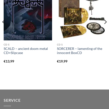
CD S
CD S
SCALD – ancient doom metal
SORCERER – lamenting of the
CD+Slipcase
innocent BoxCD
€
13,99
€
19,99
SERVICE