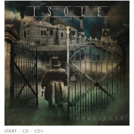
START
/
CD
/
CD I