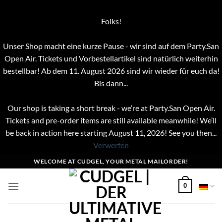
Folks!
Unser Shop macht eine kurze Pause - wir sind auf dem Party.San
Open Air. Tickets und Vorbestellartikel sind natürlich weiterhin
bestellbar! Ab dem 11. August 2026 sind wir wieder für euch da!
Bis dann...
Our shop is taking a short break - we’re at Party.San Open Air.
Tickets and pre-order items are still available meanwhile! We’ll
be back in action here starting August 11, 2026! See you then...
Verwerfen
Zum
WELCOME AT CUDGEL, YOUR METAL MAILORDER!
Inhalt
springen
0