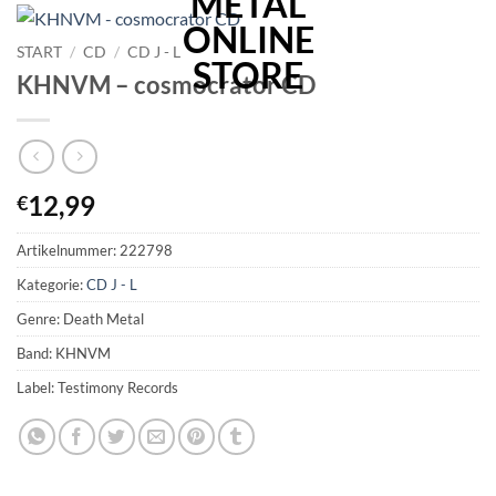
START
/
CD
/
CD J - L
KHNVM – cosmocrator CD
12,99
€
Artikelnummer:
222798
Kategorie:
CD J - L
Genre: Death Metal
Band: KHNVM
Label: Testimony Records