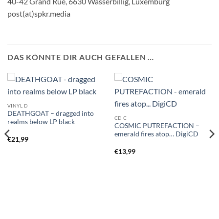
40-42 Grand Rue, 6630 Wasserbillig, Luxemburg
post(at)spkr.media
DAS KÖNNTE DIR AUCH GEFALLEN …
VINYL D
DEATHGOAT – dragged into
CD C
realms below LP black
COSMIC PUTREFACTION –
emerald fires atop… DigiCD
€
21,99
€
13,99