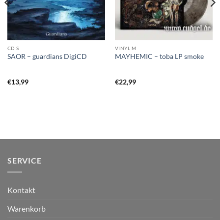
CD S
VINYL M
SAOR – guardians DigiCD
MAYHEMIC – toba LP smoke
€
13,99
€
22,99
SERVICE
Kontakt
Warenkorb