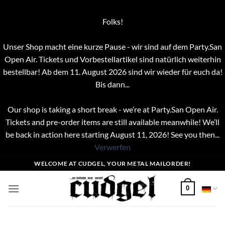
Folks!
Unser Shop macht eine kurze Pause - wir sind auf dem Party.San
Open Air. Tickets und Vorbestellartikel sind natürlich weiterhin
bestellbar! Ab dem 11. August 2026 sind wir wieder für euch da!
Bis dann...
Our shop is taking a short break - we’re at Party.San Open Air.
Tickets and pre-order items are still available meanwhile! We’ll
be back in action here starting August 11, 2026! See you then...
Verwerfen
Zum
WELCOME AT CUDGEL, YOUR METAL MAILORDER!
Inhalt
springen
0