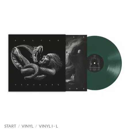
START
/
VINYL
/
VINYL I - L