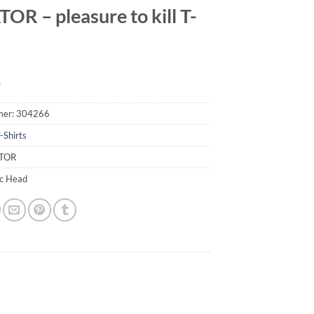
OR – pleasure to kill T-
9
mer:
304266
-Shirts
ATOR
ic Head