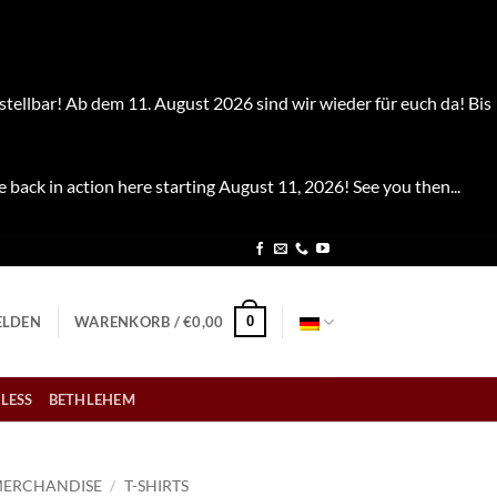
stellbar! Ab dem 11. August 2026 sind wir wieder für euch da! Bis
e back in action here starting August 11, 2026! See you then...
0
LDEN
WARENKORB /
€
0,00
LESS
BETHLEHEM
ERCHANDISE
/
T-SHIRTS