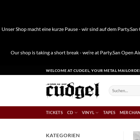
Unser Shop macht eine kurze Pause - wir sind auf dem Party.San O
Our shop is taking a short break - we’re at Party.San Open Air
Zum
WELCOME AT CUDGEL, YOUR METAL MAILORDE
Inhalt
springen
Suchen
nach:
TICKETS
CD
VINYL
TAPES
MERCHAN
KATEGORIEN