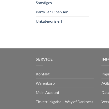
Sonstiges
Party.San Open Air
Unkategorisiert
SERVICE
IN
Kontakt
Imp
Warenkorb
AG
Mein Account
Dat
Ticketrückgabe – Way of Darkness
Ver