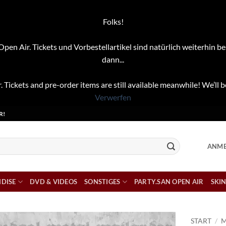
Folks!
pen Air. Tickets und Vorbestellartikel sind natürlich weiterhin be
dann...
. Tickets and pre-order items are still available meanwhile! We’ll b
Verwerfen
R!
ANME
DISE
DVD & VIDEOS
SONSTIGES
PARTY.SAN OPEN AIR
SKIN
START
/
M