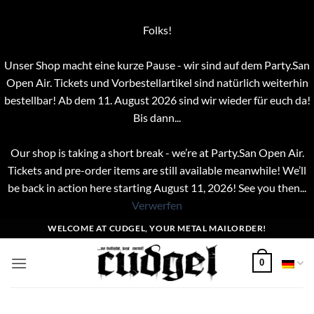
Folks!
Unser Shop macht eine kurze Pause - wir sind auf dem Party.San
Open Air. Tickets und Vorbestellartikel sind natürlich weiterhin
bestellbar! Ab dem 11. August 2026 sind wir wieder für euch da!
Bis dann...
Our shop is taking a short break - we’re at Party.San Open Air.
Tickets and pre-order items are still available meanwhile! We’ll
be back in action here starting August 11, 2026! See you then...
Verwerfen
Zum
WELCOME AT CUDGEL, YOUR METAL MAILORDER!
Inhalt
springen
0