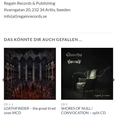
Regain Records & Publishing
Kvarngatan 20, 232 34 Arlöv, Sweden
info(at)regainrecords.se
DAS KÖNNTE DIR AUCH GEFALLEN …
CD J - L
CD S
LOATHFINDER – the great tired
SHORES OF NULL /
ones MCD
CONVOCATION – split CD