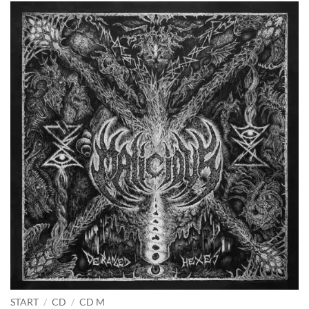
START
/
CD
/
CD M