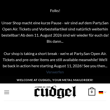
Folks!
Unser Shop macht eine kurze Pause - wir sind auf dem Party.San
Open Air. Tickets und Vorbestellartikel sind natürlich weiterhin
bestellbar! Ab dem 11. August 2026 sind wir wieder für euch da!
Bis dann...
Our shop is taking a short break - we’re at Party.San Open Air.
Tickets and pre-order items are still available meanwhile! We’ll
be back in action here starting August 11, 2026! See you then...
Verwerfen
Zum
WELCOME AT CUDGEL, YOUR METAL MAILORDER!
Inhalt
springen
0