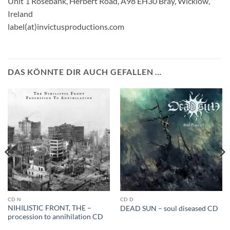
Unit 1 Rosebank, Herbert Road, A98 EH30 Bray, Wicklow,
Ireland
label(at)invictusproductions.com
DAS KÖNNTE DIR AUCH GEFALLEN …
CD N
CD D
NIHILISTIC FRONT, THE –
DEAD SUN – soul diseased CD
procession to annihilation CD