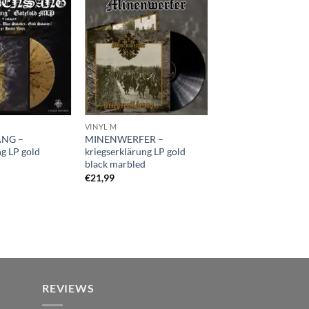
VINYL M
NG –
MINENWERFER –
g LP gold
kriegserklärung LP gold
black marbled
€
21,99
REVIEWS