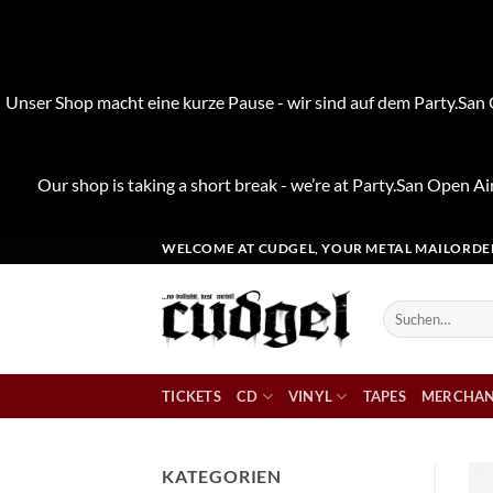
Unser Shop macht eine kurze Pause - wir sind auf dem Party.San O
Our shop is taking a short break - we’re at Party.San Open Air
Zum
WELCOME AT CUDGEL, YOUR METAL MAILORDE
Inhalt
springen
Suchen
nach:
TICKETS
CD
VINYL
TAPES
MERCHAN
KATEGORIEN