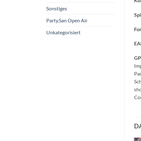
Kün
Sonstiges
Spi
Party.San Open Air
Fo
Unkategorisiert
EA
GP
Imp
Pa
Sc
sho
Con
D