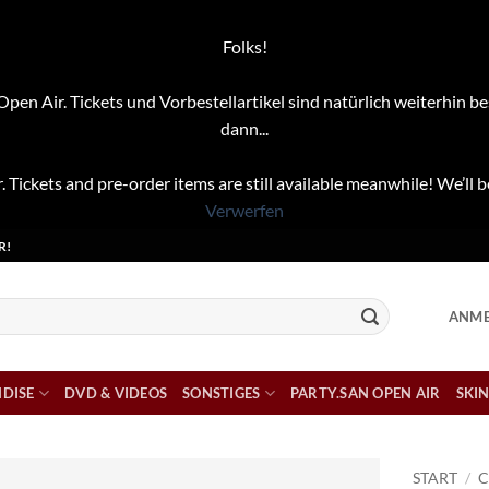
Folks!
pen Air. Tickets und Vorbestellartikel sind natürlich weiterhin be
dann...
. Tickets and pre-order items are still available meanwhile! We’ll b
Verwerfen
R!
ANME
DISE
DVD & VIDEOS
SONSTIGES
PARTY.SAN OPEN AIR
SKIN
START
/