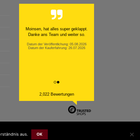
Moinsen, hat alles super geklappt.
Danke ans Team und weiter so.
Datum der Veröffentlichung: 05.08.2026
Datum der Kauferfahrung: 26.07.2026
2,022 Bewertungen
rständnis aus.
OK
Bank
Cash
Sepa
MasterCard
Visa
Sofort