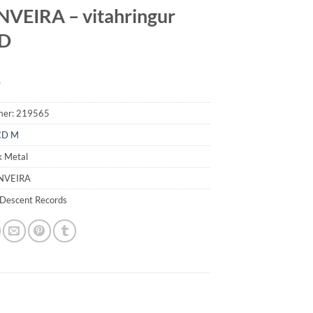
VEIRA – vitahringur
CD
9
mer:
219565
CD M
k Metal
NVEIRA
 Descent Records