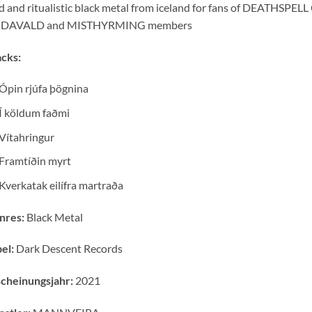
d and ritualistic black metal from iceland for fans of DEATHS
DAVALD and MISTHYRMING members
cks:
Ópin rjúfa þögnina
Í köldum faðmi
Vítahringur
Framtíðin myrt
Kverkatak eilífra martraða
nres:
Black Metal
el:
Dark Descent Records
cheinungsjahr:
2021