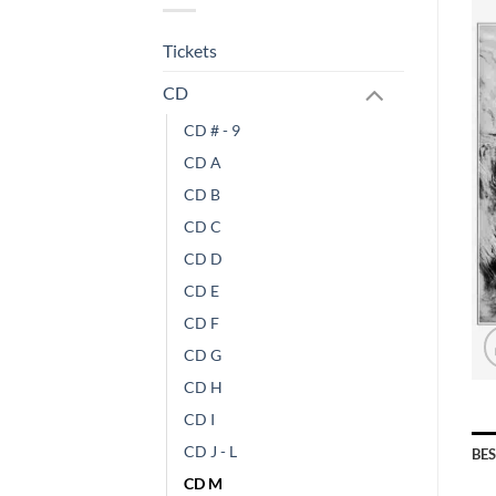
Tickets
CD
CD # - 9
CD A
CD B
CD C
CD D
CD E
CD F
CD G
CD H
CD I
CD J - L
BE
CD M