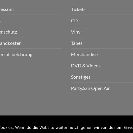
ressum
Tickets
B
CD
enschutz
Vinyl
sandkosten
Tapes
errufsbelehrung
Merchandise
DVD & Videos
Sonstiges
Party.San Open Air
n GmbH
ookies. Wenn du die Website weiter nutzt, gehen wir von deinem Einve
PayPal