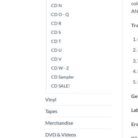
col
CD N
AN
CD O - Q
CD R
Tra
CD S
CD T
CD U
CD V
CD W - Z
CD Sampler
CD SALE!
Ge
Vinyl
Lab
Tapes
Merchandise
Ers
DVD & Videos