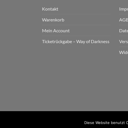
Kontakt
Imp
Warenkorb
AG
Mein Account
Dat
Ticketrückgabe – Way of Darkness
Ver
Wid
2026 © cudgel Vertrieb - a division of Party.Sa
Diese Website benutzt C