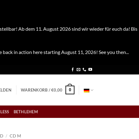
stellbar! Ab dem 11. August 2026 sind wir wieder für euch da! Bis
e back in action here starting August 11, 2026! See you then...
0
LDEN
WARENKORB /
€
0,00
LESS
BETHLEHEM
CD
/
CD M