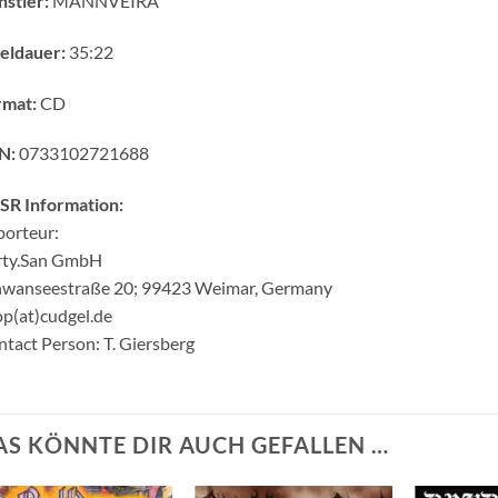
stler:
MANNVEIRA
eldauer:
35:22
rmat:
CD
N:
0733102721688
SR Information:
orteur:
rty.San GmbH
hwanseestraße 20; 99423 Weimar, Germany
p(at)cudgel.de
tact Person: T. Giersberg
AS KÖNNTE DIR AUCH GEFALLEN …