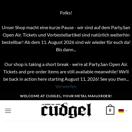
Folks!
Unser Shop macht eine kurze Pause - wir sind auf dem Party.San
Open Air. Tickets und Vorbestellartikel sind natürlich weiterhin
bestellbar! Ab dem 11. August 2026 sind wir wieder für euch da!
Bis dann...
Our shop is taking a short break - we’re at Party.San Open Air.
Tickets and pre-order items are still available meanwhile! We’ll
be back in action here starting August 11, 2026! See you then...
Verwerfen
Zum
WELCOME AT CUDGEL, YOUR METAL MAILORDER!
Inhalt
springen
0