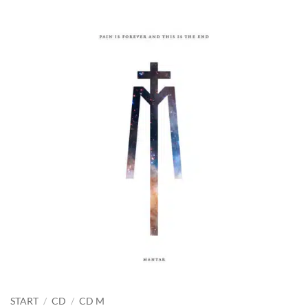
START
/
CD
/
CD M