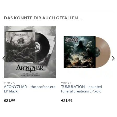
DAS KÖNNTE DIR AUCH GEFALLEN …
VINYL A
VINYL T
AEONYZHAR – the profane era
TUMULATION – haunted
LP black
funeral creations LP gold
€
21,99
€
21,99