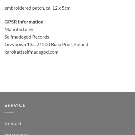
embroidered patch, ca. 12 x 5cm
GPSR Information:
Manufacturer:
Selfmadegod Records
Grzybowa 13a, 21500 Biala Podl, Poland
karol(at)selfmadegod.com
SERVICE
Kontakt
Warenkorb