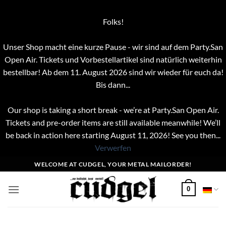
Folks!
Unser Shop macht eine kurze Pause - wir sind auf dem Party.San
Open Air. Tickets und Vorbestellartikel sind natürlich weiterhin
bestellbar! Ab dem 11. August 2026 sind wir wieder für euch da!
Bis dann...
Our shop is taking a short break - we’re at Party.San Open Air.
Tickets and pre-order items are still available meanwhile! We’ll
be back in action here starting August 11, 2026! See you then...
Verwerfen
Zum
WELCOME AT CUDGEL, YOUR METAL MAILORDER!
Inhalt
springen
0