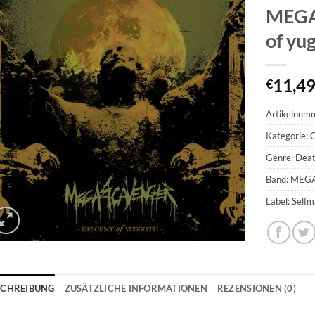
MEGA
of yu
11,4
€
Artikelnum
Kategorie:
Genre: Dea
Band: ME
Label: Self
SCHREIBUNG
ZUSÄTZLICHE INFORMATIONEN
REZENSIONEN (0)