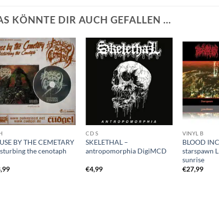
AS KÖNNTE DIR AUCH GEFALLEN …
H
CD S
VINYL B
USE BY THE CEMETARY
SKELETHAL –
BLOOD INC
isturbing the cenotaph
antropomorphia DigiMCD
starspawn L
sunrise
,99
€
4,99
€
27,99