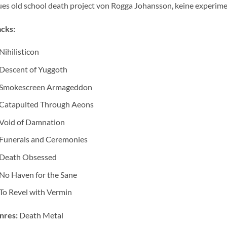
es old school death project von Rogga Johansson, keine experimen
cks:
Nihilisticon
Descent of Yuggoth
Smokescreen Armageddon
Catapulted Through Aeons
Void of Damnation
Funerals and Ceremonies
Death Obsessed
No Haven for the Sane
To Revel with Vermin
nres:
Death Metal