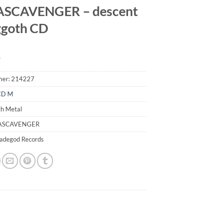
SCAVENGER – descent
ggoth CD
9
mer:
214227
CD M
th Metal
GASCAVENGER
madegod Records