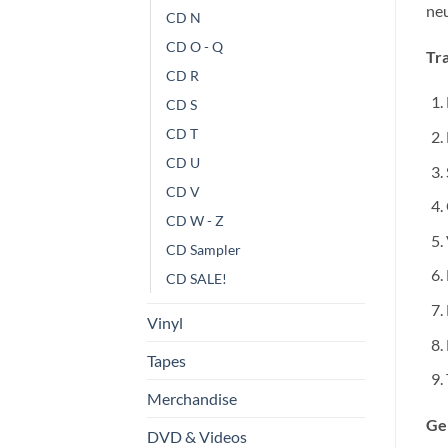
neu
CD N
CD O - Q
Tra
CD R
CD S
CD T
CD U
CD V
CD W - Z
CD Sampler
CD SALE!
Vinyl
Tapes
Merchandise
Ge
DVD & Videos