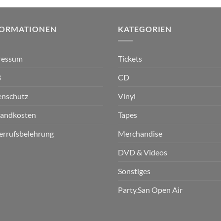
FORMATIONEN
KATEGORIEN
ressum
Tickets
B
CD
enschutz
Vinyl
sandkosten
Tapes
errufsbelehrung
Merchandise
DVD & Videos
Sonstiges
Party.San Open Air