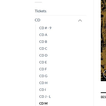
Tickets
CD
CD # - 9
CD A
CD B
CD C
CD D
CD E
CD F
CD G
CD H
CD I
CD J - L
BE
CD M