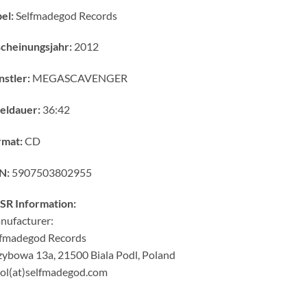
el:
Selfmadegod Records
cheinungsjahr:
2012
stler:
MEGASCAVENGER
eldauer:
36:42
rmat:
CD
N:
5907503802955
SR Information:
nufacturer:
lfmadegod Records
ybowa 13a, 21500 Biala Podl, Poland
ol(at)selfmadegod.com