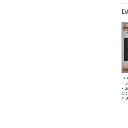
D
VINYL E
VINYL E
CD 
EDGE OF SANITY – the
EDGE OF SANITY – nothing
HO
spectral sorrows LP black
but death remains LP blue
– d
CD
€
25,99
€
27,99
€
13