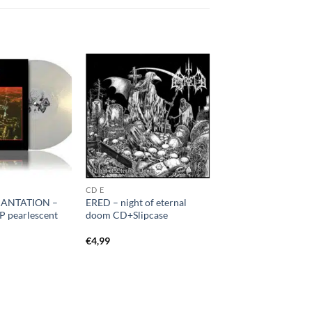
CD E
ANTATION –
ERED – night of eternal
P pearlescent
doom CD+Slipcase
€
4,99