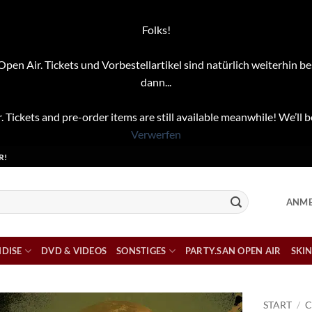
Folks!
pen Air. Tickets und Vorbestellartikel sind natürlich weiterhin be
dann...
. Tickets and pre-order items are still available meanwhile! We’ll b
Verwerfen
R!
ANME
DISE
DVD & VIDEOS
SONSTIGES
PARTY.SAN OPEN AIR
SKIN
START
/