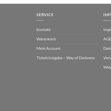
SERVICE
IN
Kontakt
Imp
Warenkorb
AG
Mein Account
Dat
Ticketrückgabe – Way of Darkness
Ver
Wid