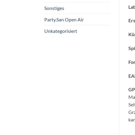
Lab
Sonstiges
Party.San Open Air
Ers
Unkategorisiert
Kün
Spi
Fo
EA
GP
Ma
Se
Grz
kar