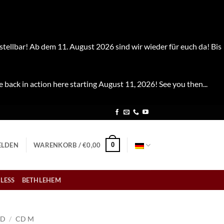
stellbar! Ab dem 11. August 2026 sind wir wieder für euch da! Bis
e back in action here starting August 11, 2026! See you then...
0
LDEN
WARENKORB /
€
0,00
LESS
BETHLEHEM
CD
/
CD M