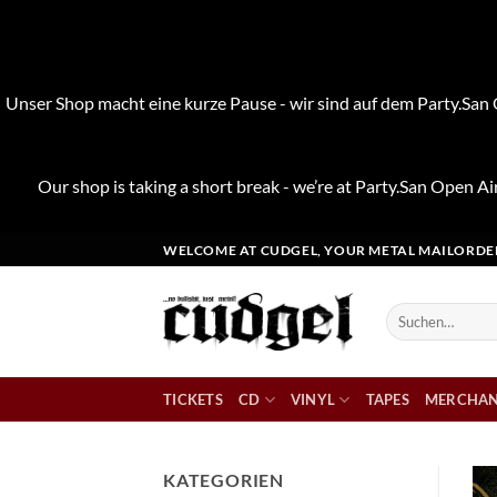
Unser Shop macht eine kurze Pause - wir sind auf dem Party.San O
Our shop is taking a short break - we’re at Party.San Open Air
Zum
WELCOME AT CUDGEL, YOUR METAL MAILORDE
Inhalt
springen
Suchen
nach:
TICKETS
CD
VINYL
TAPES
MERCHAN
KATEGORIEN