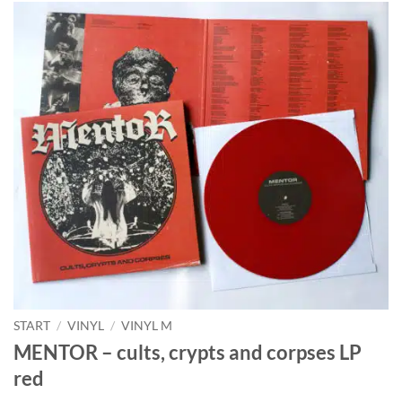
START
/
VINYL
/
VINYL M
MENTOR – cults, crypts and corpses LP
red