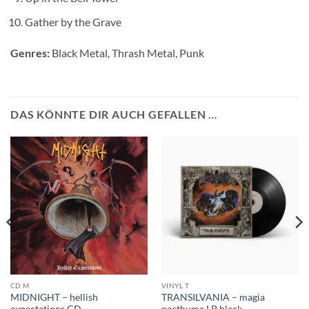
Gather by the Grave
Genres:
Black Metal, Thrash Metal, Punk
DAS KÖNNTE DIR AUCH GEFALLEN …
CD M
VINYL T
MIDNIGHT – hellish
TRANSILVANIA – magia
expectations CD
posthuma LP black