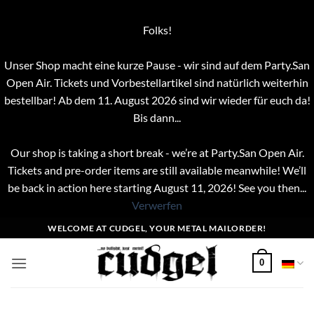
Folks!
Unser Shop macht eine kurze Pause - wir sind auf dem Party.San
Open Air. Tickets und Vorbestellartikel sind natürlich weiterhin
bestellbar! Ab dem 11. August 2026 sind wir wieder für euch da!
Bis dann...
Our shop is taking a short break - we’re at Party.San Open Air.
Tickets and pre-order items are still available meanwhile! We’ll
be back in action here starting August 11, 2026! See you then...
Verwerfen
Zum
WELCOME AT CUDGEL, YOUR METAL MAILORDER!
Inhalt
springen
0