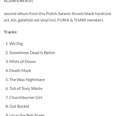
REZENSIONEN (0)
second album from this Polish Satanic thrash/black hardcore
act, lim. gatefold red vinyl incl. FURIA & THAW members
Tracks:
We Dig
Sometimes Dead Is Better
Mists of Doom
Death Mask
The Wax Nightmare
Tub of Toxic Waste
Churchburner Girl
Gut Bucket
Up in the Bell Tower