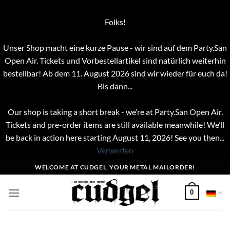
Folks!
Unser Shop macht eine kurze Pause - wir sind auf dem Party.San
Open Air. Tickets und Vorbestellartikel sind natürlich weiterhin
bestellbar! Ab dem 11. August 2026 sind wir wieder für euch da!
Bis dann...
Our shop is taking a short break - we’re at Party.San Open Air.
Tickets and pre-order items are still available meanwhile! We’ll
be back in action here starting August 11, 2026! See you then...
Verwerfen
Zum
WELCOME AT CUDGEL, YOUR METAL MAILORDER!
Inhalt
springen
0