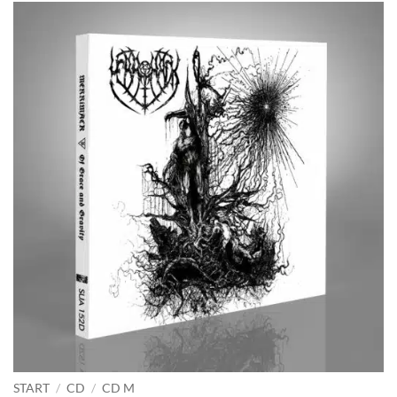
START
/
CD
/
CD M