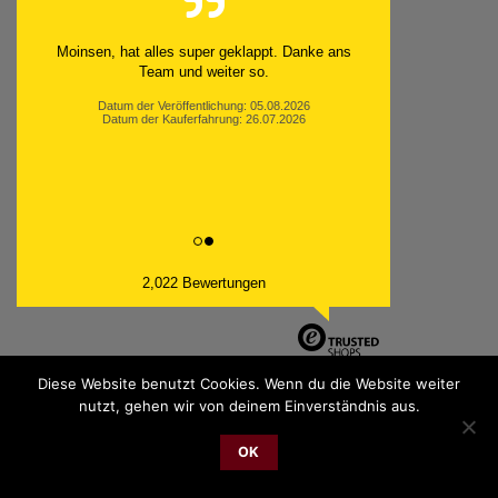
Moinsen, hat alles super geklappt. Danke ans
Team und weiter so.
Datum der Veröffentlichung: 05.08.2026
Datum der Kauferfahrung: 26.07.2026
2,022 Bewertungen
Diese Website benutzt Cookies. Wenn du die Website weiter
nutzt, gehen wir von deinem Einverständnis aus.
PayPal
Bank
Cash
Sepa
MasterCard
Visa
Sofor
Transfer
On
OK
2026 © cudgel Vertrieb - a division of Party.San GmbH
Delivery