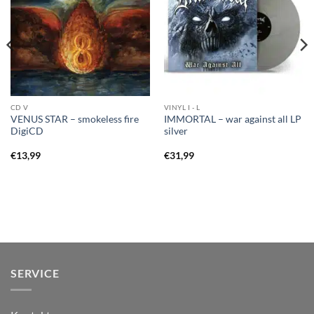
CD V
VINYL I - L
VENUS STAR – smokeless fire
IMMORTAL – war against all LP
DigiCD
silver
€
13,99
€
31,99
SERVICE