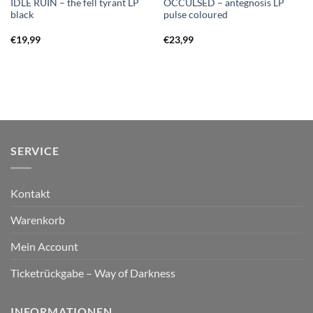
IDLE RUIN – the fell tyrant LP
OCCULSED – antegnosis LP
black
pulse coloured
€
19,99
€
23,99
SERVICE
Kontakt
Warenkorb
Mein Account
Ticketrückgabe – Way of Darkness
INFORMATIONEN