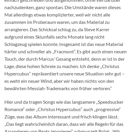
nachzudenken, ganz spontan. Die Umstände waren dieses
Mal allerdings etwas komplizierter, weil wir nicht alle
zusammen im Proberaum waren, um das Material zu
arrangieren. Das Schicksal schlug zu, da Steve Karrer
aufgrund eines Skiunfalls sechs Monate lang nicht
Schlagzeug spielen konnte. Insgesamt ist das neue Material
härter und schneller als „Fracmont“. Es gibt auch einen neuen
Touch, der durch Marcus‘ Gesang entsteht, denn er ist in der
Lage, diese hohen Schreie zu machen. Ich denke „Christus
Hypercubus“ repräsentiert unsere neue Situation sehr gut –
es weht ein neuer Wind, aber wir haben nichts von den
bewährten Messiah-Trademarks von früher verloren.“
Hier und da tragen Songs wie das langsamere „Speedsucker
Romance“ oder „Christus Hypercubus“ auch „progressive“
Züge, was das Album interessant und frisch klingen lässt.
„Das liegt wahrscheinlich daran, dass wir alle Regeln für das
Arrangieren von Beats ignorieren“, schmunzelt Brögi. „Wir