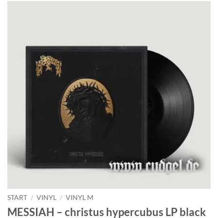
START
/
VINYL
/
VINYL M
MESSIAH – christus hypercubus LP black