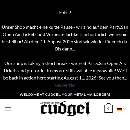
Folks!
Unser Shop macht eine kurze Pause - wir sind auf dem Party.San
Open Air. Tickets und Vorbestellartikel sind natürlich weiterhin
bestellbar! Ab dem 11. August 2026 sind wir wieder für euch da!
Bis dann...
Our shop is taking a short break - we’re at Party.San Open Air.
Tickets and pre-order items are still available meanwhile! We’ll
be back in action here starting August 11, 2026! See you then...
Verwerfen
Zum
WELCOME AT CUDGEL, YOUR METAL MAILORDER!
Inhalt
springen
0