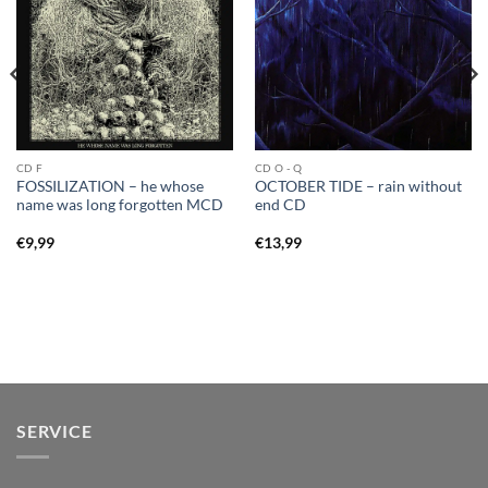
CD F
CD O - Q
FOSSILIZATION – he whose
OCTOBER TIDE – rain without
name was long forgotten MCD
end CD
€
9,99
€
13,99
SERVICE