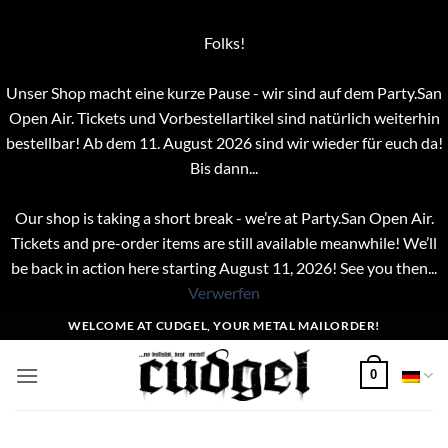
Folks!
Unser Shop macht eine kurze Pause - wir sind auf dem Party.San
Open Air. Tickets und Vorbestellartikel sind natürlich weiterhin
bestellbar! Ab dem 11. August 2026 sind wir wieder für euch da!
Bis dann...
Our shop is taking a short break - we’re at Party.San Open Air.
Tickets and pre-order items are still available meanwhile! We’ll
be back in action here starting August 11, 2026! See you then...
Verwerfen
Zum
WELCOME AT CUDGEL, YOUR METAL MAILORDER!
Inhalt
springen
0