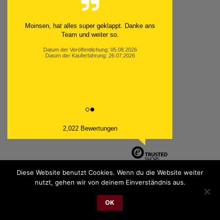
Moinsen, hat alles super geklappt. Danke ans
Team und weiter so.
Datum der Veröffentlichung: 05.08.2026
Datum der Kauferfahrung: 26.07.2026
2,022 Bewertungen
Diese Website benutzt Cookies. Wenn du die Website weiter
nutzt, gehen wir von deinem Einverständnis aus.
PayPal
Bank
Cash
Sepa
MasterCard
Visa
Sofor
OK
Transfer
On
2026 © cudgel Vertrieb - a division of Party.San GmbH
Delivery