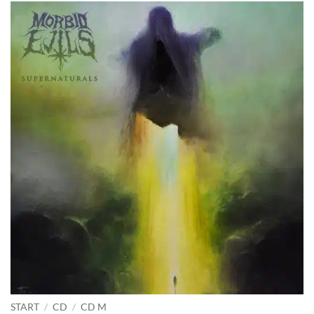
START
/
CD
/
CD M