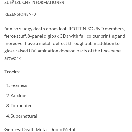
ZUSÄTZLICHE INFORMATIONEN
REZENSIONEN (0)
finnish sludgy death doom feat. ROTTEN SOUND members,
fierce stuff, 8-panel digipak CDs with full colour printing and
moreover have a metallic effect throughout in addition to
gloss raised UV lamination done on parts of the two-panel
artwork
Tracks:
Fearless
Anxious
Tormented
Supernatural
Genres:
Death Metal, Doom Metal