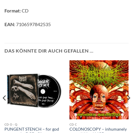
Format:
CD
EAN:
7106597842535
DAS KÖNNTE DIR AUCH GEFALLEN …
CD O - Q
CD C
PUNGENT STENCH – for god
COLONOSCOPY – inhumanely