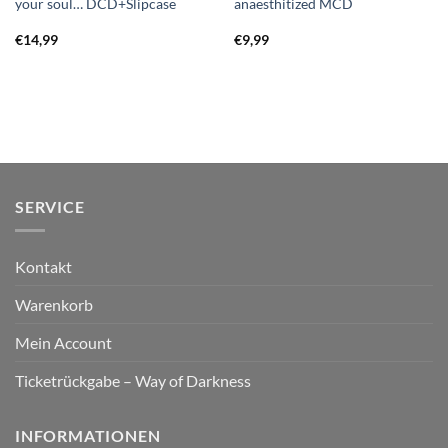
your soul… DCD+Slipcase
anaesthitized MCD
€
14,99
€
9,99
SERVICE
Kontakt
Warenkorb
Mein Account
Ticketrückgabe – Way of Darkness
INFORMATIONEN