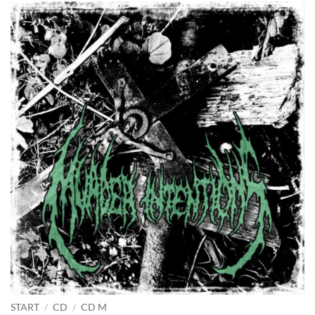
START
/
CD
/
CD M