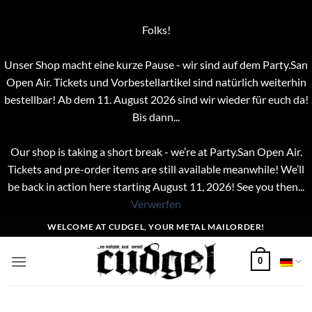
Folks!
Unser Shop macht eine kurze Pause - wir sind auf dem Party.San
Open Air. Tickets und Vorbestellartikel sind natürlich weiterhin
bestellbar! Ab dem 11. August 2026 sind wir wieder für euch da!
Bis dann...
Our shop is taking a short break - we’re at Party.San Open Air.
Tickets and pre-order items are still available meanwhile! We’ll
be back in action here starting August 11, 2026! See you then...
Verwerfen
Zum
WELCOME AT CUDGEL, YOUR METAL MAILORDER!
Inhalt
springen
0