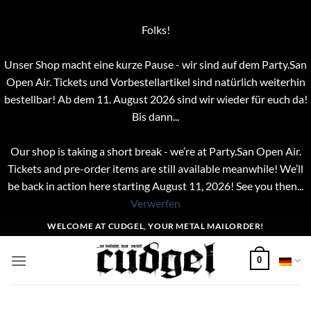
Folks!
Unser Shop macht eine kurze Pause - wir sind auf dem Party.San
Open Air. Tickets und Vorbestellartikel sind natürlich weiterhin
bestellbar! Ab dem 11. August 2026 sind wir wieder für euch da!
Bis dann...
Our shop is taking a short break - we’re at Party.San Open Air.
Tickets and pre-order items are still available meanwhile! We’ll
be back in action here starting August 11, 2026! See you then...
Verwerfen
Zum
WELCOME AT CUDGEL, YOUR METAL MAILORDER!
Inhalt
springen
0