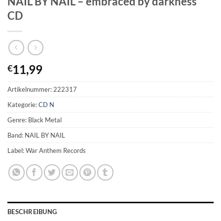
NAIL BY NAIL – embraced by darkness
CD
11,99
€
Artikelnummer:
222317
Kategorie:
CD N
Genre: Black Metal
Band: NAIL BY NAIL
Label: War Anthem Records
BESCHREIBUNG