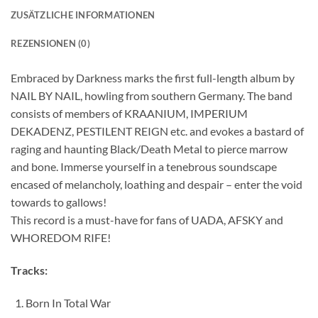
ZUSÄTZLICHE INFORMATIONEN
REZENSIONEN (0)
Embraced by Darkness marks the first full-length album by
NAIL BY NAIL, howling from southern Germany. The band
consists of members of KRAANIUM, IMPERIUM
DEKADENZ, PESTILENT REIGN etc. and evokes a bastard of
raging and haunting Black/Death Metal to pierce marrow
and bone. Immerse yourself in a tenebrous soundscape
encased of melancholy, loathing and despair – enter the void
towards to gallows!
This record is a must-have for fans of UADA, AFSKY and
WHOREDOM RIFE!
Tracks:
Born In Total War