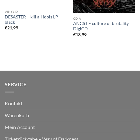
VINYL D
DESASTER – kill all idols LP
CD A
black
ANCST – culture of brutality
€
21,99
DigiCD
€
13,99
SERVICE
Kontakt
Warenkorb
Mein Account
Ticketrückgabe – Way of Darkness