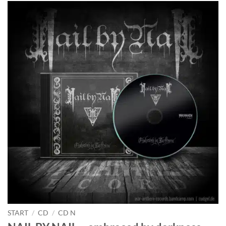
START
/
CD
/
CD N