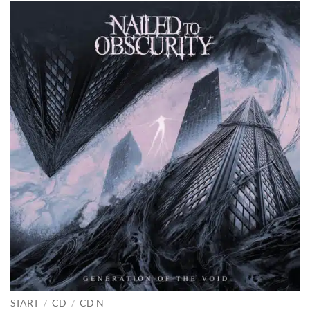
START
/
CD
/
CD N