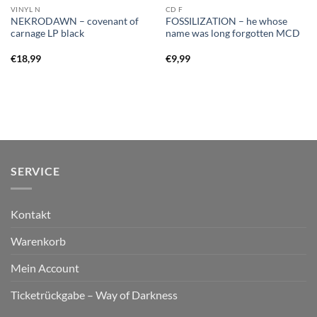
VINYL N
CD F
NEKRODAWN – covenant of
FOSSILIZATION – he whose
carnage LP black
name was long forgotten MCD
€
18,99
€
9,99
SERVICE
Kontakt
Warenkorb
Mein Account
Ticketrückgabe – Way of Darkness