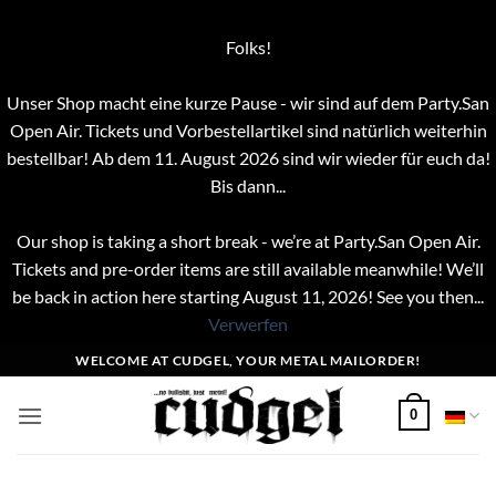
Folks!
Unser Shop macht eine kurze Pause - wir sind auf dem Party.San
Open Air. Tickets und Vorbestellartikel sind natürlich weiterhin
bestellbar! Ab dem 11. August 2026 sind wir wieder für euch da!
Bis dann...
Our shop is taking a short break - we’re at Party.San Open Air.
Tickets and pre-order items are still available meanwhile! We’ll
be back in action here starting August 11, 2026! See you then...
Verwerfen
Zum
WELCOME AT CUDGEL, YOUR METAL MAILORDER!
Inhalt
springen
0