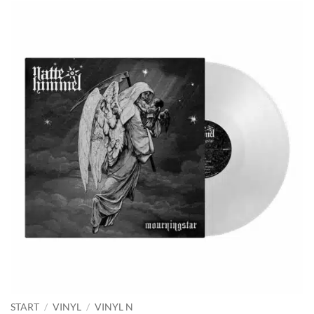
START
/
VINYL
/
VINYL N