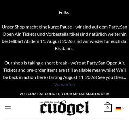
Folks!
Unser Shop macht eine kurze Pause - wir sind auf dem Party.San
Open Air. Tickets und Vorbestellartikel sind natürlich weiterhin
bestellbar! Ab dem 11. August 2026 sind wir wieder für euch da!
Bis dann...
Our shop is taking a short break - we’re at Party.San Open Air.
Tickets and pre-order items are still available meanwhile! We’ll
be back in action here starting August 11, 2026! See you then...
Verwerfen
Zum
WELCOME AT CUDGEL, YOUR METAL MAILORDER!
Inhalt
springen
0