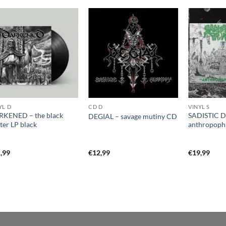
YL D
CD D
VINYL S
KENED – the black
SADISTIC D
DEGIAL – savage mutiny CD
ter LP black
anthropoph
,99
€
12,99
€
19,99