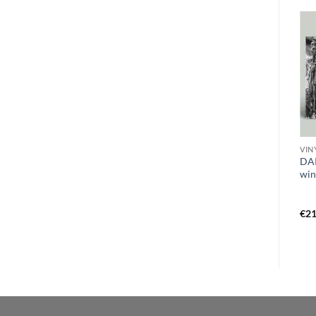
CD E
VINYL F - H
VIN
EXPUNGED / CRUEL FATE –
HEADS FOR THE DEAD – in
DAR
split CD
the absence of faith MLP
win
black
€
11,49
€
19,99
€
21