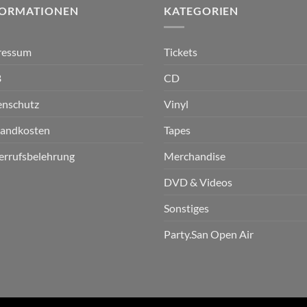
FORMATIONEN
KATEGORIEN
ressum
Tickets
B
CD
enschutz
Vinyl
sandkosten
Tapes
errufsbelehrung
Merchandise
DVD & Videos
Sonstiges
Party.San Open Air