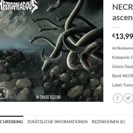
NECR
ascen
13,9
€
Artikelnum
Kategorie:
Genre: Dea
Band: NE
Label: Tran
SCHREIBUNG
ZUSÄTZLICHE INFORMATIONEN
REZENSIONEN (0)