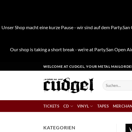
Unser Shop macht eine kurze Pause - wir sind auf dem Party.San O
Our shop is taking a short break - we’re at Party.San Open Air
Zum
WELCOME AT CUDGEL, YOUR METAL MAILORDE
Inhalt
springen
Suchen
nach:
TICKETS
CD
VINYL
TAPES
MERCHAN
KATEGORIEN