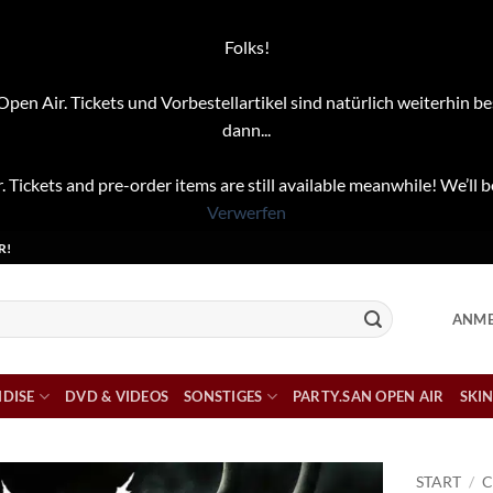
Folks!
pen Air. Tickets und Vorbestellartikel sind natürlich weiterhin be
dann...
. Tickets and pre-order items are still available meanwhile! We’ll b
Verwerfen
R!
ANME
DISE
DVD & VIDEOS
SONSTIGES
PARTY.SAN OPEN AIR
SKIN
START
/