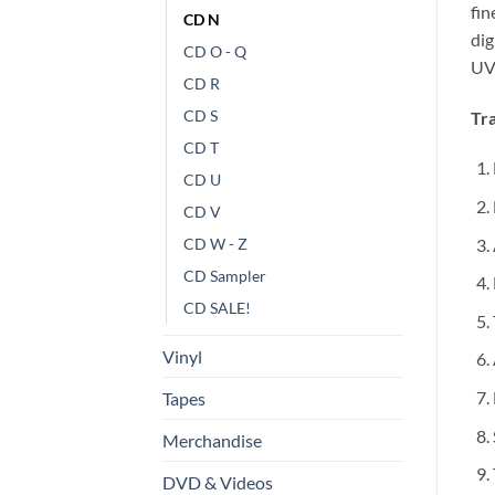
fin
CD N
dig
CD O - Q
UV 
CD R
CD S
Tra
CD T
CD U
CD V
CD W - Z
CD Sampler
CD SALE!
Vinyl
Tapes
Merchandise
DVD & Videos