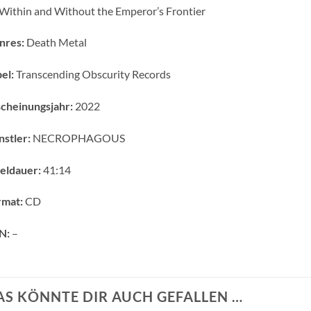
Within and Without the Emperor’s Frontier
nres:
Death Metal
el:
Transcending Obscurity Records
cheinungsjahr:
2022
stler:
NECROPHAGOUS
eldauer:
41:14
rmat:
CD
N:
–
AS KÖNNTE DIR AUCH GEFALLEN …