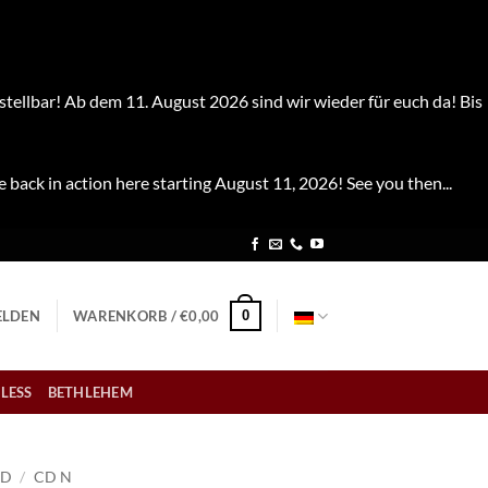
stellbar! Ab dem 11. August 2026 sind wir wieder für euch da! Bis
e back in action here starting August 11, 2026! See you then...
0
LDEN
WARENKORB /
€
0,00
LESS
BETHLEHEM
CD
/
CD N