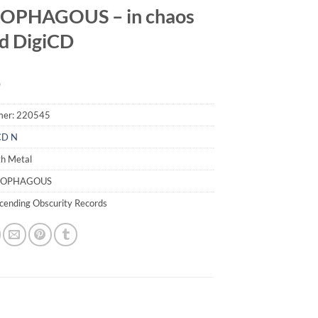
OPHAGOUS – in chaos
d DigiCD
9
mer:
220545
CD N
th Metal
CROPHAGOUS
scending Obscurity Records