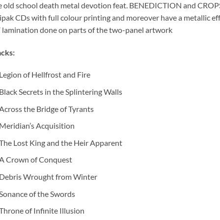
e old school death metal devotion feat. BENEDICTION and CROP
ipak CDs with full colour printing and moreover have a metallic ef
lamination done on parts of the two-panel artwork
cks:
Legion of Hellfrost and Fire
Black Secrets in the Splintering Walls
Across the Bridge of Tyrants
Meridian’s Acquisition
The Lost King and the Heir Apparent
A Crown of Conquest
Debris Wrought from Winter
Sonance of the Swords
Throne of Infinite Illusion