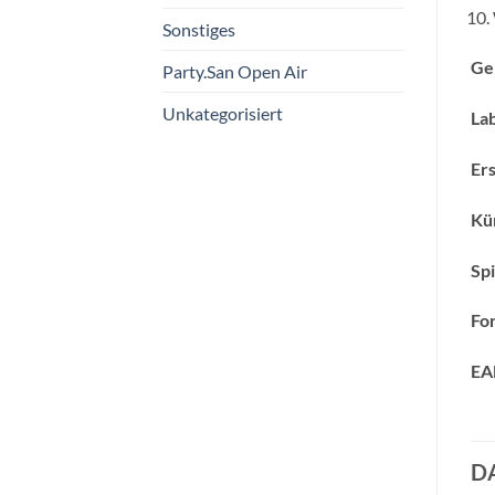
Sonstiges
Ge
Party.San Open Air
Unkategorisiert
Lab
Ers
Kün
Spi
Fo
EA
D