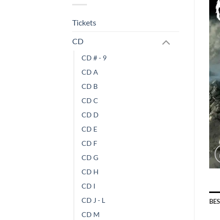
Tickets
CD
CD # - 9
CD A
CD B
CD C
CD D
CD E
CD F
CD G
CD H
CD I
CD J - L
BE
CD M