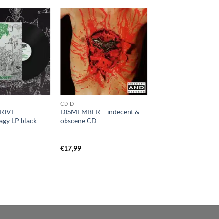
CD D
RIVE –
DISMEMBER – indecent &
agy LP black
obscene CD
€
17,99