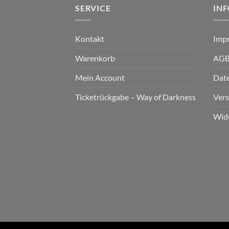
SERVICE
IN
Kontakt
Imp
Warenkorb
AG
Mein Account
Dat
Ticketrückgabe – Way of Darkness
Ver
Wid