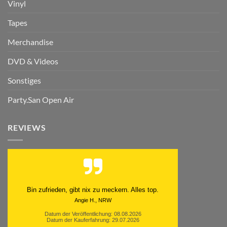
Vinyl
Tapes
Merchandise
DVD & Videos
Sonstiges
Party.San Open Air
REVIEWS
Bin zufrieden, gibt nix zu meckern. Alles top.
Angie H., NRW
Datum der Veröffentlichung: 08.08.2026
Datum der Kauferfahrung: 29.07.2026