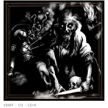
START
/
CD
/
CD N