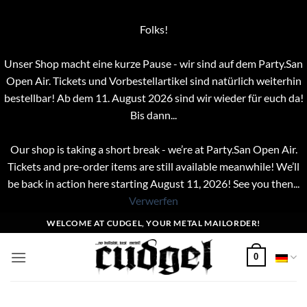
Folks!
Unser Shop macht eine kurze Pause - wir sind auf dem Party.San
Open Air. Tickets und Vorbestellartikel sind natürlich weiterhin
bestellbar! Ab dem 11. August 2026 sind wir wieder für euch da!
Bis dann...
Our shop is taking a short break - we’re at Party.San Open Air.
Tickets and pre-order items are still available meanwhile! We’ll
be back in action here starting August 11, 2026! See you then...
Verwerfen
Zum
WELCOME AT CUDGEL, YOUR METAL MAILORDER!
Inhalt
springen
0