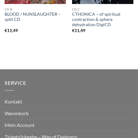
CD B
CD C
BLOOD / NUNSLAUGHTER –
CTHONICA – of spiritual
split CD
contraction & sphere
dehydration DigiCD
€
11,49
€
11,49
SERVICE
Kontakt
Warenkorb
Mein Account
Ticketrückgabe – Way of Darkness