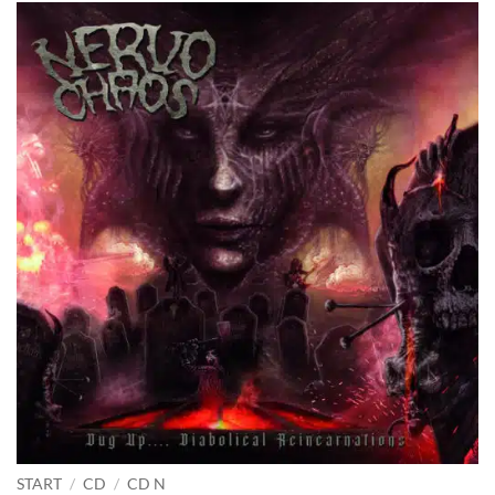
START
/
CD
/
CD N