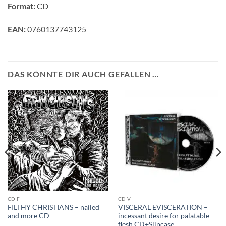
Format:
CD
EAN:
0760137743125
DAS KÖNNTE DIR AUCH GEFALLEN …
CD F
CD V
FILTHY CHRISTIANS – nailed
VISCERAL EVISCERATION –
and more CD
incessant desire for palatable
flesh CD+Slipcase