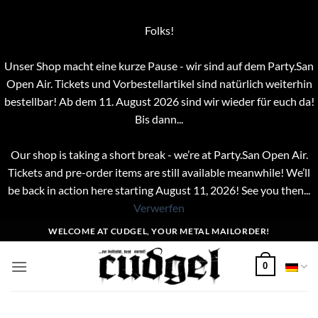
Folks!
Unser Shop macht eine kurze Pause - wir sind auf dem Party.San
Open Air. Tickets und Vorbestellartikel sind natürlich weiterhin
bestellbar! Ab dem 11. August 2026 sind wir wieder für euch da!
Bis dann...
Our shop is taking a short break - we’re at Party.San Open Air.
Tickets and pre-order items are still available meanwhile! We’ll
be back in action here starting August 11, 2026! See you then...
Verwerfen
Zum
WELCOME AT CUDGEL, YOUR METAL MAILORDER!
Inhalt
springen
0