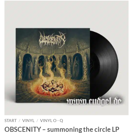
START
/
VINYL
/
VINYL O - Q
OBSCENITY – summoning the circle LP