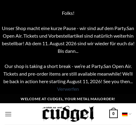
Folks!
Unser Shop macht eine kurze Pause - wir sind auf dem Party.San
Open Air. Tickets und Vorbestellartikel sind natürlich weiterhin
bestellbar! Ab dem 11. August 2026 sind wir wieder für euch da!
Bis dann...
Our shop is taking a short break - we’re at Party.San Open Air.
Tickets and pre-order items are still available meanwhile! We’ll
be back in action here starting August 11, 2026! See you then...
Verwerfen
Zum
WELCOME AT CUDGEL, YOUR METAL MAILORDER!
Inhalt
springen
0