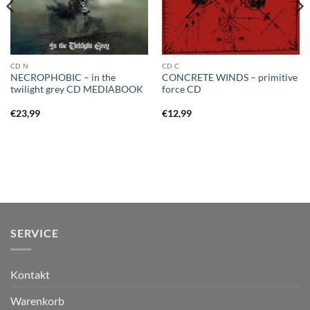
CD N
CD C
NECROPHOBIC – in the
CONCRETE WINDS – primitive
twilight grey CD MEDIABOOK
force CD
€
23,99
€
12,99
SERVICE
Kontakt
Warenkorb