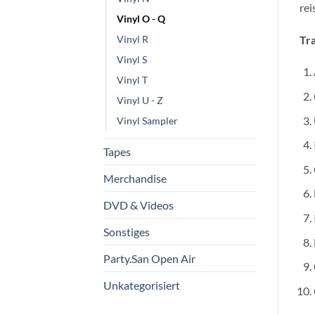
rei
Vinyl O - Q
Tra
Vinyl R
Vinyl S
Vinyl T
Vinyl U - Z
Vinyl Sampler
Tapes
Merchandise
DVD & Videos
Sonstiges
Party.San Open Air
Unkategorisiert