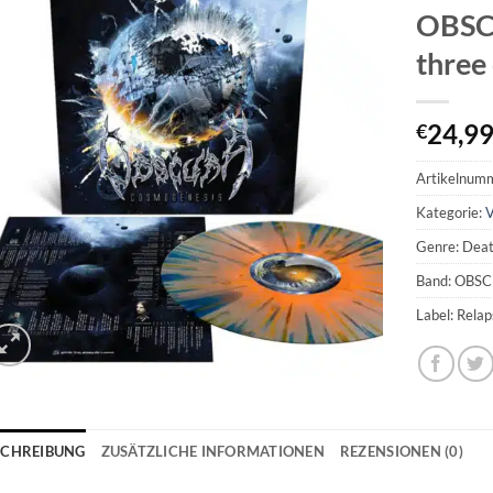
OBSC
three
24,9
€
Artikelnum
Kategorie:
V
Genre: Deat
Band: OBS
Label: Rela
SCHREIBUNG
ZUSÄTZLICHE INFORMATIONEN
REZENSIONEN (0)