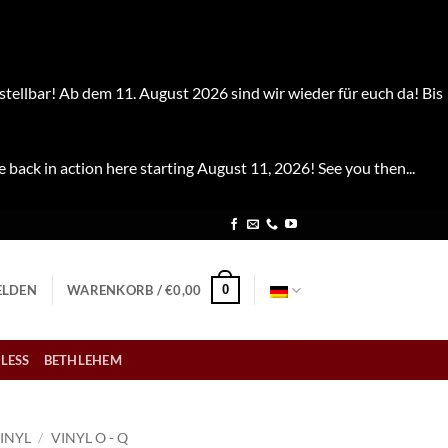
stellbar! Ab dem 11. August 2026 sind wir wieder für euch da! Bis
e back in action here starting August 11, 2026! See you then...
0
LDEN
WARENKORB /
€
0,00
LESS
BETHLEHEM
INYL
/
VINYL O - Q