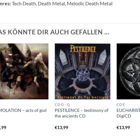
nres:
Tech Death, Death Metal, Melodic Death Metal
AS KÖNNTE DIR AUCH GEFALLEN …
I
CD O - Q
CD E
OLATION – acts of god
PESTILENCE – testimony of
EUCHARIST –
the ancients CD
DigiCD
,99
€
13,99
€
13,99