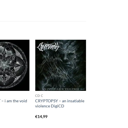
CD C
 i am the void
CRYPTOPSY – an insatiable
violence DigiCD
€
14,99