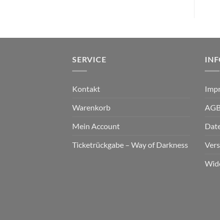
SERVICE
IN
Kontakt
Imp
Warenkorb
AG
Mein Account
Dat
Ticketrückgabe – Way of Darkness
Ver
Wid