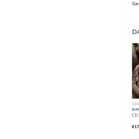
Ge
D
CD R
VINYL I - L
CD 
ROTHADÁS – töviskert… a
JADE – mysteries of a
IMM
kísértés örök érzete…CD
flowery dream LP black
CD
€
13,99
€
22,99
€
17