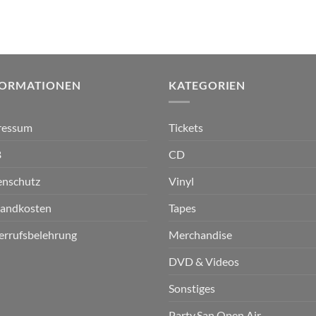
FORMATIONEN
KATEGORIEN
ressum
Tickets
B
CD
enschutz
Vinyl
sandkosten
Tapes
errufsbelehrung
Merchandise
DVD & Videos
Sonstiges
Party.San Open Air