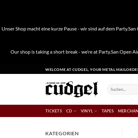
Unser Shop macht eine kurze Pause - wir sind auf dem Party.San O
Our shop is taking a short break - we’re at Party.San Open Air
Zum
WELCOME AT CUDGEL, YOUR METAL MAILORDE
Inhalt
springen
Suchen
nach:
TICKETS
CD
VINYL
TAPES
MERCHAN
KATEGORIEN