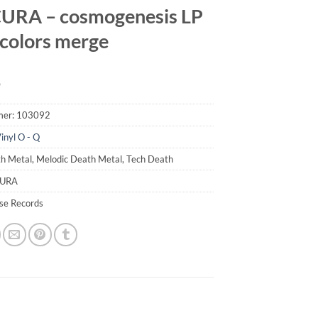
URA – cosmogenesis LP
 colors merge
9
mer:
103092
inyl O - Q
h Metal, Melodic Death Metal, Tech Death
CURA
pse Records