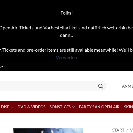
Folks!
pen Air. Tickets und Vorbestellartikel sind natürlich weiterhin be
dann...
. Tickets and pre-order items are still available meanwhile! We’ll b
Verwerfen
R!
ANME
DISE
DVD & VIDEOS
SONSTIGES
PARTY.SAN OPEN AIR
SKIN
START
/
V