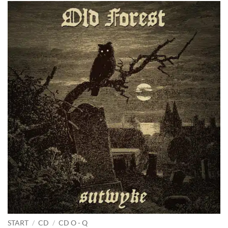
START
/
CD
/
CD O - Q