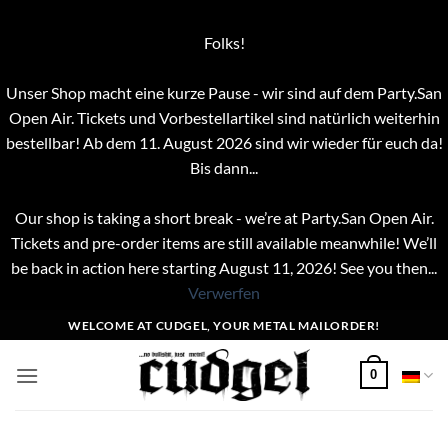
Folks!
Unser Shop macht eine kurze Pause - wir sind auf dem Party.San
Open Air. Tickets und Vorbestellartikel sind natürlich weiterhin
bestellbar! Ab dem 11. August 2026 sind wir wieder für euch da!
Bis dann...
Our shop is taking a short break - we’re at Party.San Open Air.
Tickets and pre-order items are still available meanwhile! We’ll
be back in action here starting August 11, 2026! See you then...
Verwerfen
Zum
WELCOME AT CUDGEL, YOUR METAL MAILORDER!
Inhalt
springen
0