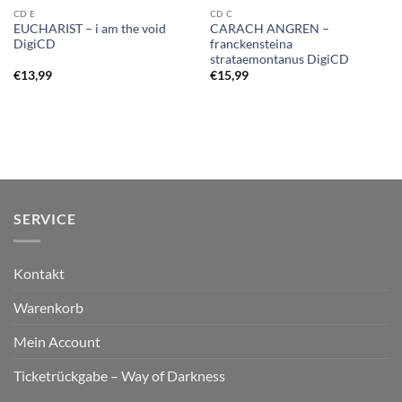
CD E
CD C
EUCHARIST – i am the void
CARACH ANGREN –
DigiCD
franckensteina
strataemontanus DigiCD
€
13,99
€
15,99
SERVICE
Kontakt
Warenkorb
Mein Account
Ticketrückgabe – Way of Darkness