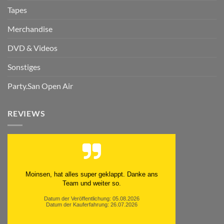
Tapes
Merchandise
DVD & Videos
Sonstiges
Party.San Open Air
REVIEWS
Moinsen, hat alles super geklappt. Danke ans
Team und weiter so.
Datum der Veröffentlichung: 05.08.2026
Datum der Kauferfahrung: 26.07.2026