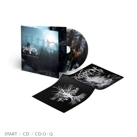
START
/
CD
/
CD O - Q