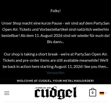
Folks!
Unser Shop macht eine kurze Pause - wir sind auf dem Party.San
Open Air. Tickets und Vorbestellartikel sind natürlich weiterhin
bestellbar! Ab dem 11. August 2026 sind wir wieder für euch da!
Bis dann...
Our shop is taking a short break - we’re at Party.San Open Air.
Tickets and pre-order items are still available meanwhile! We’ll
be back in action here starting August 11, 2026! See you then...
Verwerfen
Zum
WELCOME AT CUDGEL, YOUR METAL MAILORDER!
Inhalt
springen
0