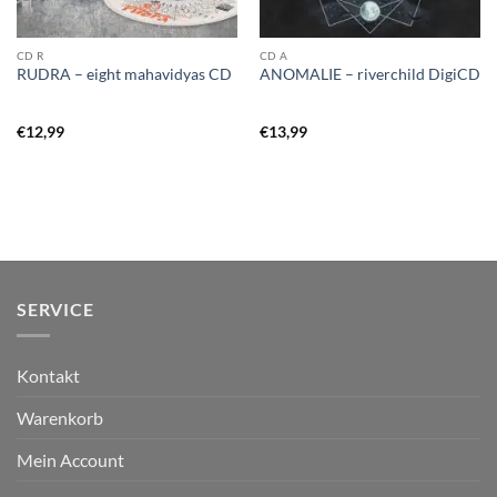
CD R
CD A
RUDRA – eight mahavidyas CD
ANOMALIE – riverchild DigiCD
€
12,99
€
13,99
SERVICE
Kontakt
Warenkorb
Mein Account