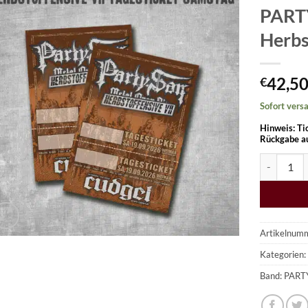
PART
Herbs
42,5
€
Sofort versa
Hinweis: Ti
Rückgabe a
PARTY.SAN 
Artikelnum
Kategorien
Band: PART