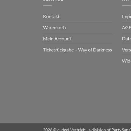
Kontakt
Imp
Warenkorb
AG
Mein Account
Dat
Ticketrückgabe – Way of Darkness
Ver
Wid
2026 © cudgel Vertrieb - a division of Party.Sa