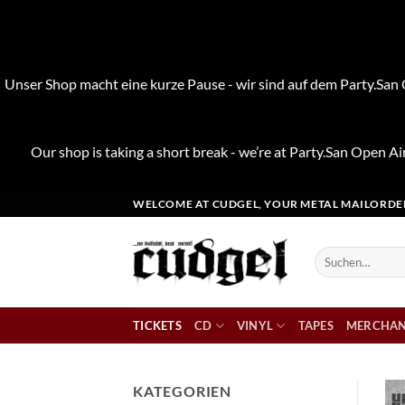
Unser Shop macht eine kurze Pause - wir sind auf dem Party.San O
Our shop is taking a short break - we’re at Party.San Open Air
Zum
WELCOME AT CUDGEL, YOUR METAL MAILORDE
Inhalt
springen
Suchen
nach:
TICKETS
CD
VINYL
TAPES
MERCHAN
KATEGORIEN