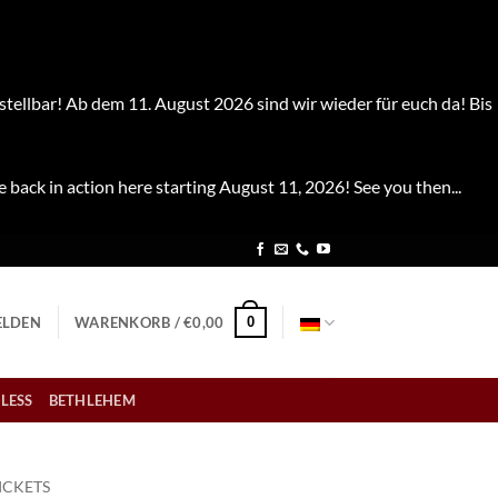
stellbar! Ab dem 11. August 2026 sind wir wieder für euch da! Bis
e back in action here starting August 11, 2026! See you then...
0
LDEN
WARENKORB /
€
0,00
LESS
BETHLEHEM
ICKETS