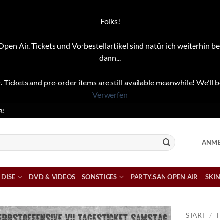
Folks!
pen Air. Tickets und Vorbestellartikel sind natürlich weiterhin be
dann...
. Tickets and pre-order items are still available meanwhile! We’ll b
Verwerfen
R!
ANME
DISE
DVD & VIDEOS
SONSTIGES
PARTY.SAN OPEN AIR
SKIN
START
/
T