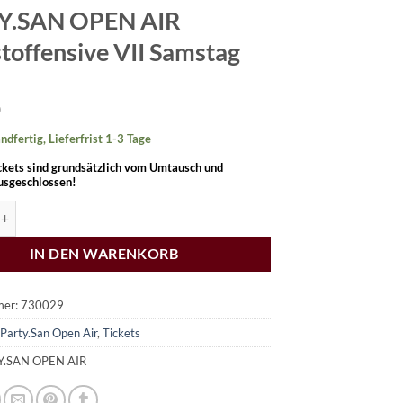
Y.SAN OPEN AIR
toffensive VII Samstag
0
ndfertig, Lieferfrist 1-3 Tage
ckets sind grundsätzlich vom Umtausch und
usgeschlossen!
OPEN AIR Herbstoffensive VII Samstag Menge
IN DEN WARENKORB
mer:
730029
:
Party.San Open Air
,
Tickets
Y.SAN OPEN AIR