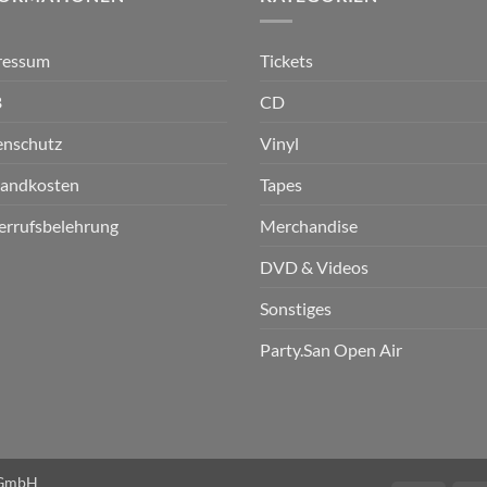
ressum
Tickets
B
CD
enschutz
Vinyl
sandkosten
Tapes
errufsbelehrung
Merchandise
DVD & Videos
Sonstiges
Party.San Open Air
n GmbH