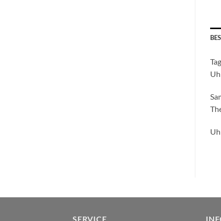
BE
Tag
Uh
Sa
The
Uh
SERVICE
IN