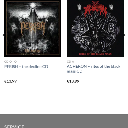
CD O - Q
CD A
ACHERON – rites of the black
PERISH – the decline CD
mass CD
€
13,99
€
13,99
SERVICE