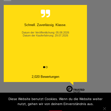
Moinsen, hat alles super geklappt. Danke ans
Team und weiter so.
Datum der Veröffentlichung: 05.08.2026
Datum der Kauferfahrung: 26.07.2026
2,020 Bewertungen
Diese Website benutzt Cookies. Wenn du die Website weiter
nutzt, gehen wir von deinem Einverständnis aus.
PayPal
Bank
Cash
Sepa
MasterCard
Visa
Sofor