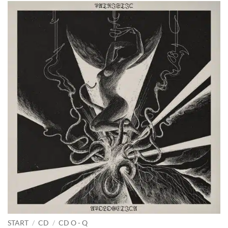
START
/
CD
/
CD O - Q