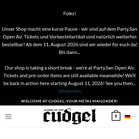
Folks!
Unser Shop macht eine kurze Pause - wir sind auf dem Party.San
Open Air. Tickets und Vorbestellartikel sind natürlich weiterhin
bestellbar! Ab dem 11. August 2026 sind wir wieder für euch da!
Bis dann...
Our shop is taking a short break - we’re at Party.San Open Air.
Tickets and pre-order items are still available meanwhile! We’ll
be back in action here starting August 11, 2026! See you then...
Verwerfen
Zum
WELCOME AT CUDGEL, YOUR METAL MAILORDER!
Inhalt
springen
0