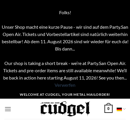
Folks!
Unser Shop macht eine kurze Pause - wir sind auf dem Party.San
Open Air. Tickets und Vorbestellartikel sind natürlich weiterhin
bestellbar! Ab dem 11. August 2026 sind wir wieder für euch da!
Bis dann...
Our shop is taking a short break - we’re at Party.San Open Air.
Tickets and pre-order items are still available meanwhile! We’ll
be back in action here starting August 11, 2026! See you then...
Verwerfen
Zum
WELCOME AT CUDGEL, YOUR METAL MAILORDER!
Inhalt
springen
0