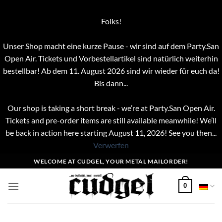
Folks!
Unser Shop macht eine kurze Pause - wir sind auf dem Party.San
Open Air. Tickets und Vorbestellartikel sind natürlich weiterhin
bestellbar! Ab dem 11. August 2026 sind wir wieder für euch da!
Bis dann...
Our shop is taking a short break - we’re at Party.San Open Air.
Tickets and pre-order items are still available meanwhile! We’ll
be back in action here starting August 11, 2026! See you then...
Verwerfen
Zum
WELCOME AT CUDGEL, YOUR METAL MAILORDER!
Inhalt
springen
0