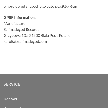
embroidered shaped logo patch, ca.9,5 x 6cm
GPSR Information:
Manufacturer:
Selfmadegod Records
Grzybowa 13a, 21500 Biala Podl, Poland
karol(at)selfmadegod.com
SERVICE
Kontakt
Warenkorb