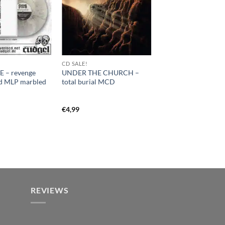
CD SALE!
E – revenge
UNDER THE CHURCH –
d MLP marbled
total burial MCD
€
4,99
REVIEWS