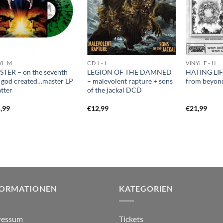
YL M
CD J - L
VINYL F - H
TER – on the seventh
LEGION OF THE DAMNED
HATING LIF
 god created…master LP
– malevolent rapture + sons
from beyon
atter
of the jackal DCD
,99
€
12,99
€
21,99
FORMATIONEN
KATEGORIEN
ressum
Tickets