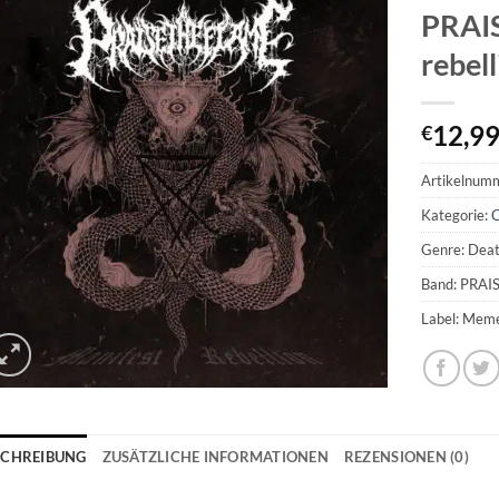
PRAIS
rebel
12,9
€
Artikelnum
Kategorie:
C
Genre: Deat
Band: PRA
Label: Mem
SCHREIBUNG
ZUSÄTZLICHE INFORMATIONEN
REZENSIONEN (0)