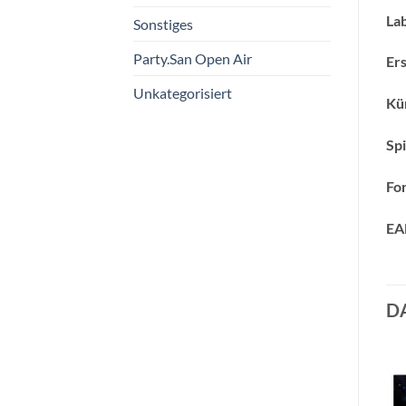
Lab
Sonstiges
Party.San Open Air
Ers
Unkategorisiert
Kün
Spi
Fo
EA
D