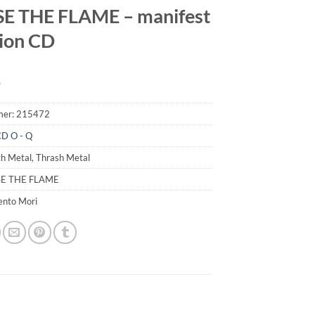
E THE FLAME – manifest
lion CD
9
mer:
215472
D O - Q
h Metal, Thrash Metal
ISE THE FLAME
ento Mori