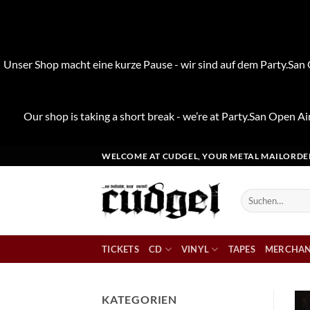
Unser Shop macht eine kurze Pause - wir sind auf dem Party.San O
Our shop is taking a short break - we’re at Party.San Open Air
Zum
WELCOME AT CUDGEL, YOUR METAL MAILORDE
Inhalt
springen
Suchen
nach:
TICKETS
CD
VINYL
TAPES
MERCHAN
KATEGORIEN