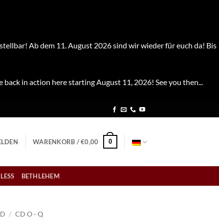
stellbar! Ab dem 11. August 2026 sind wir wieder für euch da! Bis
e back in action here starting August 11, 2026! See you then...
0
LDEN
WARENKORB /
€
0,00
LESS
BETHLEHEM
CD
/
CD O - Q