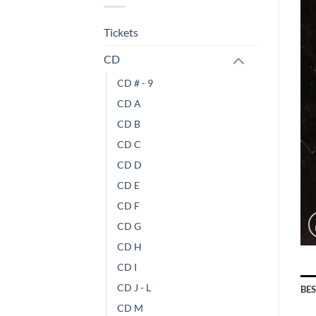
Tickets
CD
CD # - 9
CD A
CD B
CD C
CD D
CD E
CD F
CD G
CD H
CD I
CD J - L
BE
CD M