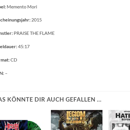
el:
Memento Mori
cheinungsjahr:
2015
stler:
PRAISE THE FLAME
eldauer:
45:17
rmat:
CD
N:
–
AS KÖNNTE DIR AUCH GEFALLEN …