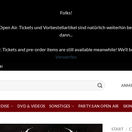
Folks!
pen Air. Tickets und Vorbestellartikel sind natürlich weiterhin be
dann...
. Tickets and pre-order items are still available meanwhile! We’ll b
Verwerfen
R!
ANME
DISE
DVD & VIDEOS
SONSTIGES
PARTY.SAN OPEN AIR
SKIN
START
/