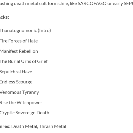
ashing death metal cult form chile, like SARCOFAGO or early S
cks:
Thanatognomonic (Intro)
Fire Forces of Hate
Manifest Rebellion
The Burial Urns of Grief
Sepulchral Haze
Endless Scourge
Venomous Tyranny
Rise the Witchpower
Cryptic Sovereign Death
nres:
Death Metal, Thrash Metal