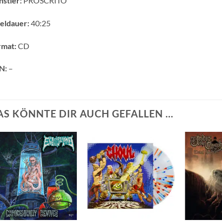
stler:
PROSCRITO
eldauer:
40:25
rmat:
CD
N:
–
AS KÖNNTE DIR AUCH GEFALLEN …