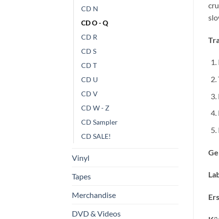
cru
CD N
sl
CD O - Q
CD R
Tra
CD S
CD T
CD U
CD V
CD W - Z
CD Sampler
CD SALE!
Ge
Vinyl
Lab
Tapes
Merchandise
Ers
DVD & Videos