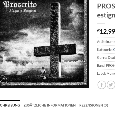
PROSC
estig
12,9
€
Artikelnum
Kategorie:
C
Genre: Dea
Band: PRO
Label: Mem
SCHREIBUNG
ZUSÄTZLICHE INFORMATIONEN
REZENSIONEN (0)