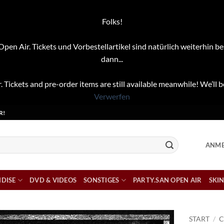
Folks!
pen Air. Tickets und Vorbestellartikel sind natürlich weiterhin be
dann...
. Tickets and pre-order items are still available meanwhile! We’ll b
Verwerfen
R!
ANME
DISE
DVD & VIDEOS
SONSTIGES
PARTY.SAN OPEN AIR
SKIN
START
/