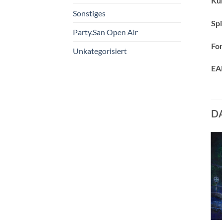
Kün
Sonstiges
Spi
Party.San Open Air
Fo
Unkategorisiert
EA
D