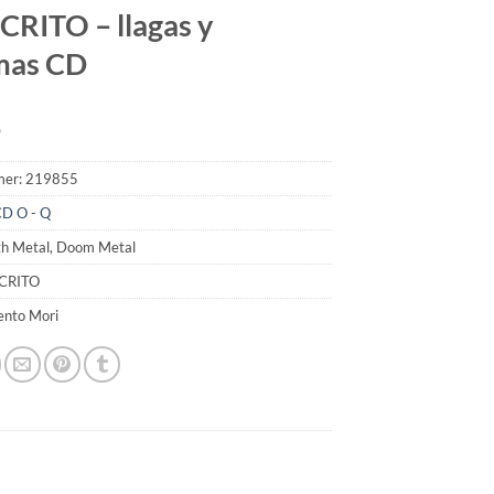
RITO – llagas y
mas CD
9
mer:
219855
D O - Q
th Metal, Doom Metal
SCRITO
ento Mori