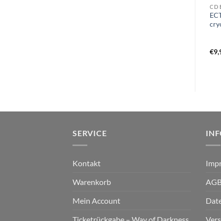
CD U
CD U
CD 
URFAUST – empty space
UNDERGANG – ufrivillig
EC
meditation DigiCD
donation at vitale organer
cry
MCD
€
13,99
€
9,99
€
9,
SERVICE
IN
Kontakt
Imp
Warenkorb
AG
Mein Account
Dat
Ticketrückgabe – Way of Darkness
Ver