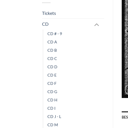
Tickets
CD
CD # - 9
CD A
CD B
CD C
CD D
CD E
CD F
CD G
CD H
CD I
CD J - L
BE
CD M