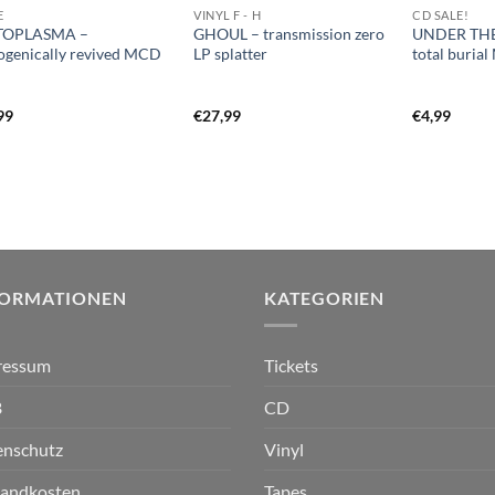
E
VINYL F - H
CD SALE!
TOPLASMA –
GHOUL – transmission zero
UNDER TH
ogenically revived MCD
LP splatter
total buria
99
€
27,99
€
4,99
FORMATIONEN
KATEGORIEN
ressum
Tickets
B
CD
enschutz
Vinyl
sandkosten
Tapes