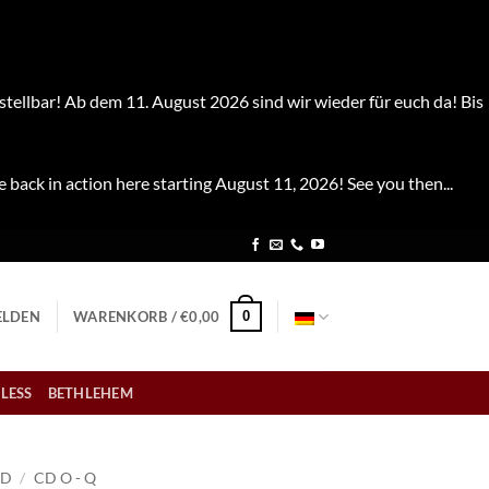
stellbar! Ab dem 11. August 2026 sind wir wieder für euch da! Bis
e back in action here starting August 11, 2026! See you then...
0
LDEN
WARENKORB /
€
0,00
LESS
BETHLEHEM
CD
/
CD O - Q