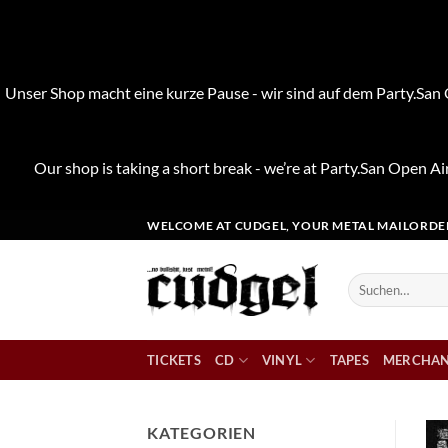
Unser Shop macht eine kurze Pause - wir sind auf dem Party.San O
Our shop is taking a short break - we’re at Party.San Open Air
Zum
WELCOME AT CUDGEL, YOUR METAL MAILORDE
Inhalt
springen
Suchen
nach:
TICKETS
CD
VINYL
TAPES
MERCHAN
KATEGORIEN