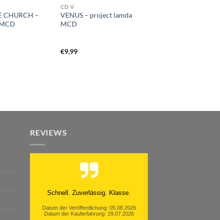
CD V
E CHURCH –
VENUS – project lamda
l MCD
MCD
€
9,99
REVIEWS
Moinsen, hat alles super geklappt.
Danke ans Team und weiter so.
Datum der Veröffentlichung: 05.08.2026