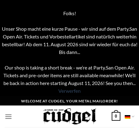
Folks!
Unser Shop macht eine kurze Pause - wir sind auf dem Party.San
Open Air. Tickets und Vorbestellartikel sind natürlich weiterhin
bestellbar! Ab dem 11. August 2026 sind wir wieder für euch da!
Bis dann...
Our shop is taking a short break - we’re at Party.San Open Air.
Tickets and pre-order items are still available meanwhile! We’ll
be back in action here starting August 11, 2026! See you then...
Verwerfen
Zum
WELCOME AT CUDGEL, YOUR METAL MAILORDER!
Inhalt
springen
0