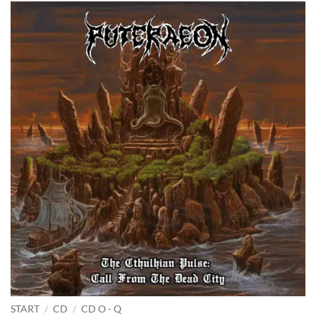
START
/
CD
/
CD O - Q