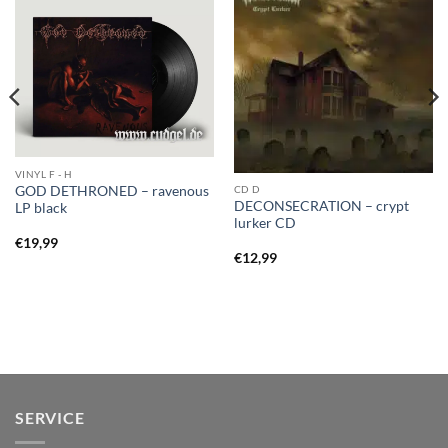
VINYL F - H
GOD DETHRONED – ravenous
CD D
DECONSECRATION – crypt
LP black
lurker CD
€
19,99
€
12,99
SERVICE