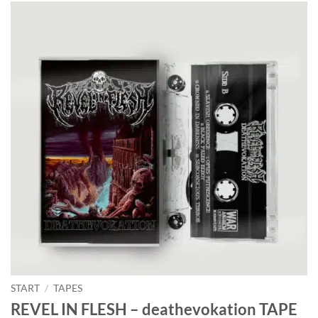
START
/
TAPES
REVEL IN FLESH – deathevokation TAPE