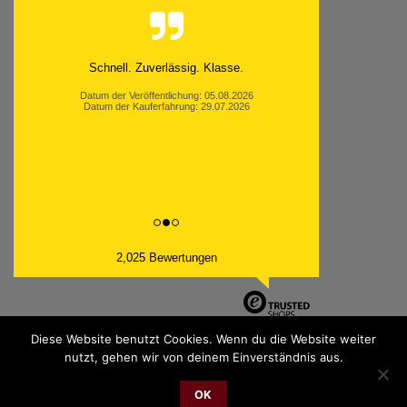
Schnell. Zuverlässig. Klasse.
Datum der Veröffentlichung: 05.08.2026
Datum der Kauferfahrung: 29.07.2026
2,025 Bewertungen
Diese Website benutzt Cookies. Wenn du die Website weiter
nutzt, gehen wir von deinem Einverständnis aus.
PayPal
Bank
Cash
Sepa
MasterCard
Visa
Sofor
OK
Transfer
On