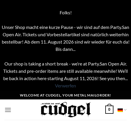
Folks!
Unser Shop macht eine kurze Pause - wir sind auf dem Party.San
Open Air. Tickets und Vorbestellartikel sind natürlich weiterhin
bestellbar! Ab dem 11. August 2026 sind wir wieder für euch da!
Bis dann...
Our shop is taking a short break - we’re at Party.San Open Air.
Tickets and pre-order items are still available meanwhile! We’ll
be back in action here starting August 11, 2026! See you then...
Verwerfen
Zum
WELCOME AT CUDGEL, YOUR METAL MAILORDER!
Inhalt
springen
0