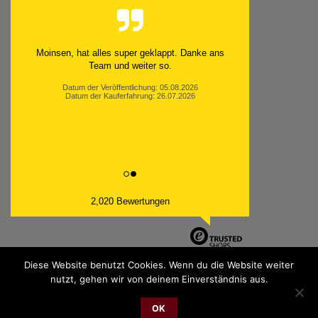
Moinsen, hat alles super geklappt. Danke ans
Team und weiter so.
Datum der Veröffentlichung: 05.08.2026
Datum der Kauferfahrung: 26.07.2026
2,020 Bewertungen
Diese Website benutzt Cookies. Wenn du die Website weiter
nutzt, gehen wir von deinem Einverständnis aus.
PayPal
Bank
Cash
Sepa
MasterCard
Visa
Sofor
OK
Transfer
On