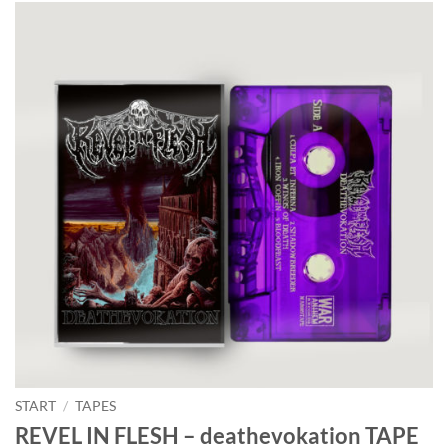
START
/
TAPES
REVEL IN FLESH – deathevokation TAPE