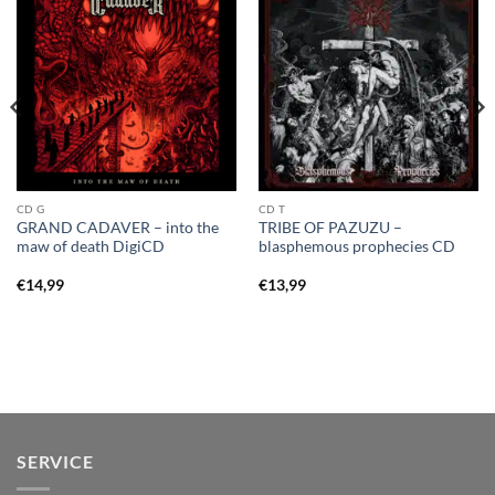
CD G
CD T
GRAND CADAVER – into the
TRIBE OF PAZUZU –
maw of death DigiCD
blasphemous prophecies CD
€
14,99
€
13,99
SERVICE