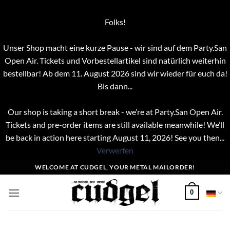
Folks!
Unser Shop macht eine kurze Pause - wir sind auf dem Party.San
Open Air. Tickets und Vorbestellartikel sind natürlich weiterhin
bestellbar! Ab dem 11. August 2026 sind wir wieder für euch da!
Bis dann...
Our shop is taking a short break - we’re at Party.San Open Air.
Tickets and pre-order items are still available meanwhile! We’ll
be back in action here starting August 11, 2026! See you then...
Verwerfen
Zum
WELCOME AT CUDGEL, YOUR METAL MAILORDER!
Inhalt
springen
0