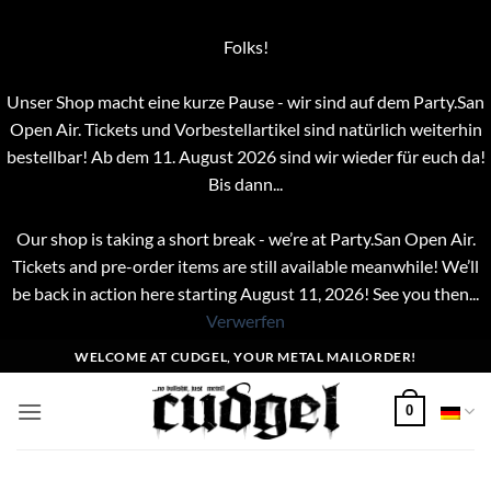
Folks!
Unser Shop macht eine kurze Pause - wir sind auf dem Party.San
Open Air. Tickets und Vorbestellartikel sind natürlich weiterhin
bestellbar! Ab dem 11. August 2026 sind wir wieder für euch da!
Bis dann...
Our shop is taking a short break - we’re at Party.San Open Air.
Tickets and pre-order items are still available meanwhile! We’ll
be back in action here starting August 11, 2026! See you then...
Verwerfen
Zum
WELCOME AT CUDGEL, YOUR METAL MAILORDER!
Inhalt
springen
0