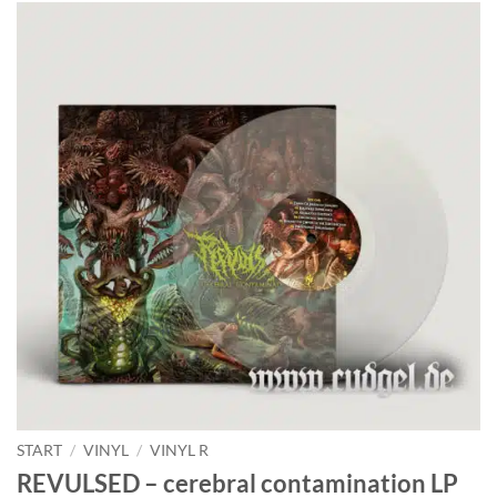
START
/
VINYL
/
VINYL R
REVULSED – cerebral contamination LP