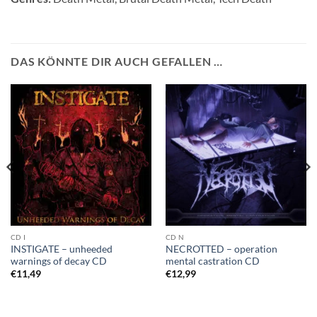
DAS KÖNNTE DIR AUCH GEFALLEN …
CD I
CD N
INSTIGATE – unheeded
NECROTTED – operation
warnings of decay CD
mental castration CD
€
11,49
€
12,99