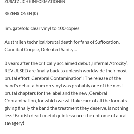
ZUSÄTZLICHE INFORMATIONEN
REZENSIONEN (0)
lim. gatefold clear vinyl to 100 copies
Australien technical/brutal death for fans of Suffocation,
Cannibal Corpse, Defeated Sanity…
8 years after the critically acclaimed debut ‚Infernal Atrocity‘,
REVULSED are finally back to unleash worldwide their most
brutal effort ‚Cerebral Contamination‘! The release of the
band’s debut album on vinyl was probably one of the most
brutal chapters for the label and the new ‚Cerebral
Contamination‘, for which we will take care of all the formats
giving finally the band the treatment they deserve, is nothing
less! Brutish death metal quintessence, the epitome of aural
savagery!