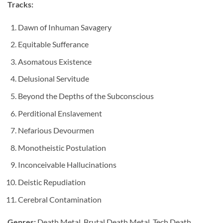
Tracks:
Dawn of Inhuman Savagery
Equitable Sufferance
Asomatous Existence
Delusional Servitude
Beyond the Depths of the Subconscious
Perditional Enslavement
Nefarious Devourmen
Monotheistic Postulation
Inconceivable Hallucinations
Deistic Repudiation
Cerebral Contamination
Genres:
Death Metal, Brutal Death Metal, Tech Death