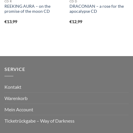
CD R
CD D
REEKING AURA – on the
DRACONIAN – a rose for the
promise of the moon CD
apocalypse CD
€
13,99
€
12,99
SERVICE
Kontakt
Warenkorb
Mein Account
Ticketrückgabe – Way of Darkness