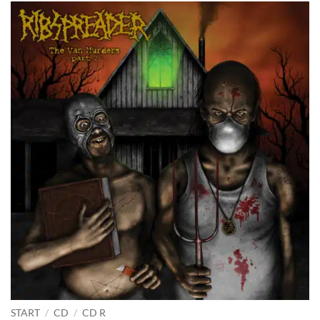
START
/
CD
/
CD R