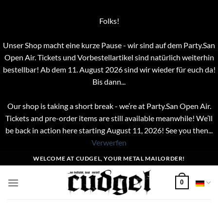
Folks!
Unser Shop macht eine kurze Pause - wir sind auf dem Party.San
Open Air. Tickets und Vorbestellartikel sind natürlich weiterhin
bestellbar! Ab dem 11. August 2026 sind wir wieder für euch da!
Bis dann...
Our shop is taking a short break - we’re at Party.San Open Air.
Tickets and pre-order items are still available meanwhile! We’ll
be back in action here starting August 11, 2026! See you then...
Verwerfen
Zum
WELCOME AT CUDGEL, YOUR METAL MAILORDER!
Inhalt
springen
0