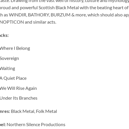
taste. Drawing from the vast well of history, culture and mythol
proud and powerful Scottish Black Metal with the beating heart of 
ch as WINDIR, BATHORY, BURZUM & more, which should also ap
NOPTICON and similar acts.
cks:
Where I Belong
Sovereign
Waiting
A Quiet Place
We Will Rise Again
Under Its Branches
nres:
Black Metal, Folk Metal
el:
Northern Silence Productions