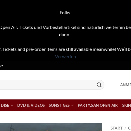
Folks!
pen Air. Tickets und Vorbestellartikel sind natürlich weiterhin be
dann...
. Tickets and pre-order items are still available meanwhile! We’ll b
Verwerfen
R!
ANME
DISE
DVD & VIDEOS
SONSTIGES
PARTY.SAN OPEN AIR
SKIN
START
/