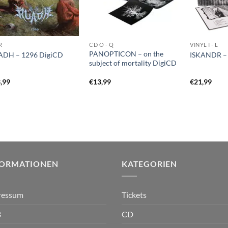
R
CD O - Q
VINYL I - L
PANOPTICON – on the
ADH – 1296 DigiCD
ISKANDR – s
subject of mortality DigiCD
,99
€
13,99
€
21,99
FORMATIONEN
KATEGORIEN
ressum
Tickets
B
CD