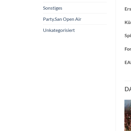
Sonstiges
Ers
Party.San Open Air
Kün
Unkategorisiert
Spi
Fo
EA
D