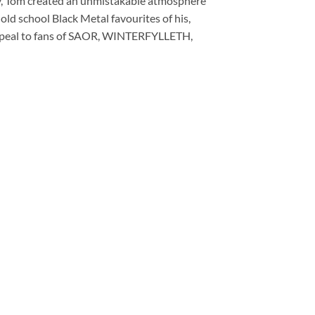
ogy, Tom created an unmistakable atmosphere
old school Black Metal favourites of his,
peal to fans of SAOR, WINTERFYLLETH,