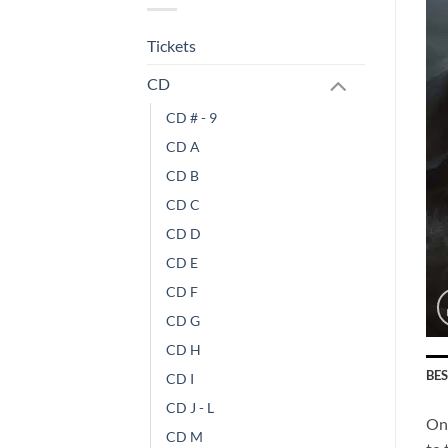
Tickets
CD
CD # - 9
CD A
CD B
CD C
CD D
CD E
CD F
CD G
CD H
BE
CD I
CD J - L
On 
CD M