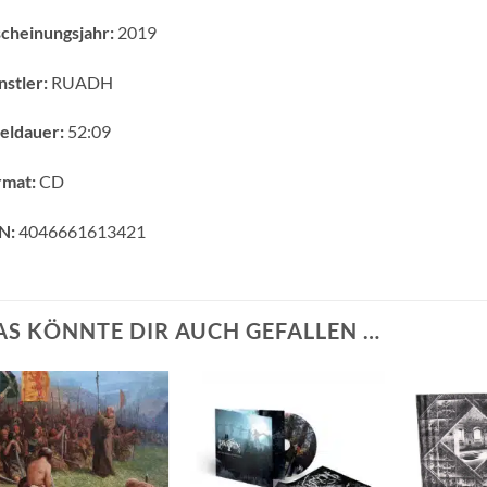
cheinungsjahr:
2019
stler:
RUADH
eldauer:
52:09
rmat:
CD
N:
4046661613421
AS KÖNNTE DIR AUCH GEFALLEN …