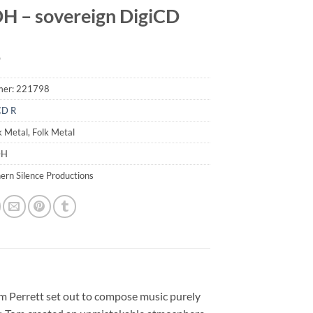
 – sovereign DigiCD
9
mer:
221798
CD R
k Metal, Folk Metal
DH
hern Silence Productions
m Perrett set out to compose music purely