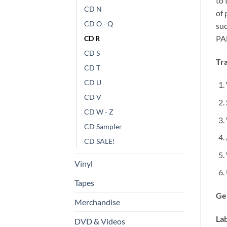
to 
CD N
of 
CD O - Q
su
PA
CD R
CD S
Tra
CD T
CD U
CD V
CD W - Z
CD Sampler
CD SALE!
Vinyl
Tapes
Ge
Merchandise
Lab
DVD & Videos