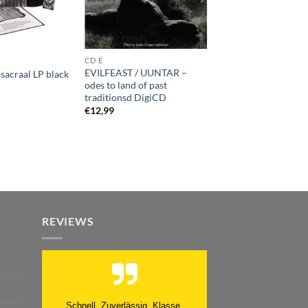
CD E
EVILFEAST / UUNTAR –
acraal LP black
odes to land of past
traditionsd DigiCD
€
12,99
REVIEWS
Moinsen, hat alles super geklappt.