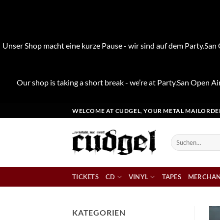
Unser Shop macht eine kurze Pause - wir sind auf dem Party.San O
Our shop is taking a short break - we’re at Party.San Open Air
Zum
WELCOME AT CUDGEL, YOUR METAL MAILORDE
Inhalt
springen
Suchen
nach:
TICKETS
CD
VINYL
TAPES
MERCHAN
KATEGORIEN