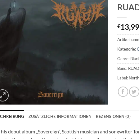
RUADH
13,9
€
Artikelnum
Kategorie:
Genre: Blac
Band: RUA
Label: Nort
SCHREIBUNG
ZUSÄTZLICHE INFORMATIONEN
REZENSIONEN (0)
his debut album „Sovereign“, Scottish musician and songwriter To