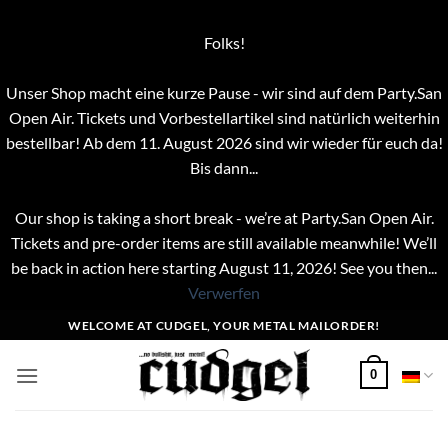
Folks!
Unser Shop macht eine kurze Pause - wir sind auf dem Party.San
Open Air. Tickets und Vorbestellartikel sind natürlich weiterhin
bestellbar! Ab dem 11. August 2026 sind wir wieder für euch da!
Bis dann...
Our shop is taking a short break - we’re at Party.San Open Air.
Tickets and pre-order items are still available meanwhile! We’ll
be back in action here starting August 11, 2026! See you then...
Verwerfen
Zum
WELCOME AT CUDGEL, YOUR METAL MAILORDER!
Inhalt
springen
0