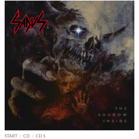
START
/
CD
/
CD S