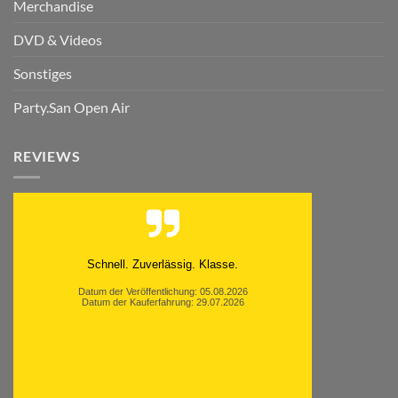
Merchandise
DVD & Videos
Sonstiges
Party.San Open Air
REVIEWS
Moinsen, hat alles super geklappt. Danke ans
Team und weiter so.
Datum der Veröffentlichung: 05.08.2026
Datum der Kauferfahrung: 26.07.2026