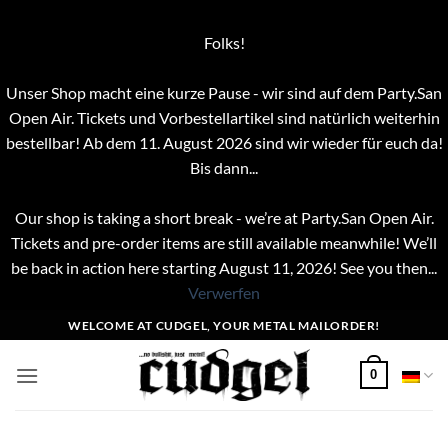
Folks!
Unser Shop macht eine kurze Pause - wir sind auf dem Party.San
Open Air. Tickets und Vorbestellartikel sind natürlich weiterhin
bestellbar! Ab dem 11. August 2026 sind wir wieder für euch da!
Bis dann...
Our shop is taking a short break - we’re at Party.San Open Air.
Tickets and pre-order items are still available meanwhile! We’ll
be back in action here starting August 11, 2026! See you then...
Verwerfen
Zum
WELCOME AT CUDGEL, YOUR METAL MAILORDER!
Inhalt
springen
0