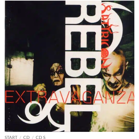
START
/
CD
/
CD S