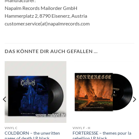
Manufacturer:
Napalm Records Mailorder GmbH
Hammerplatz 2, 8790 Eisenerz, Austria
customer.service(at)napalmrecords.com
DAS KÖNNTE DIR AUCH GEFALLEN …
VINYL C
VINYL F - H
COLDBORN – the unwritten
FORTERESSE – themes pour la
pages of death LP black
rebellion LP black